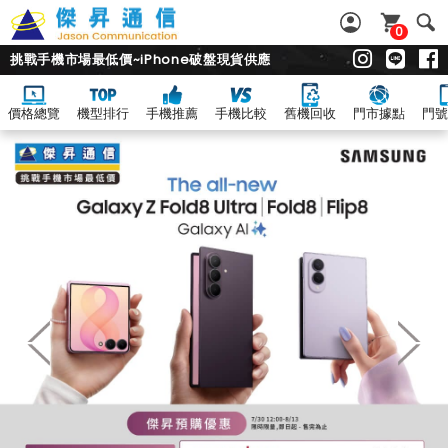
0
挑戰手機市場最低價~iPhone破盤現貨供應
價格總覽
機型排行
手機推薦
手機比較
舊機回收
門市據點
門號