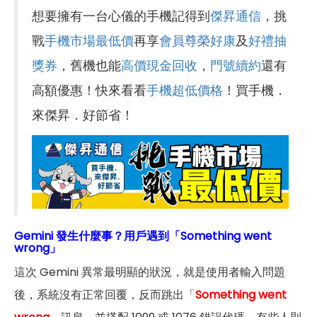
想要擁有一台心儀的手機記得到
傑昇通信
，挑
戰
手機市場最低價
再享
會員尊榮好康
及
好禮抽
獎券
，舊機也能
高價現金回收
，
門號續約
還有
高額優惠！快來看看
手機超低價格
！買手機．
來傑昇．好節省！
Gemini 發生什麼事？用戶遇到「Something went
wrong」
這次 Gemini 異常最明顯的狀況，就是使用者輸入問題
後，系統沒有正常回覆，反而跳出「
Something went