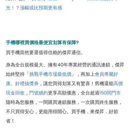
光！？漲幅或比預期更有感
手機哪裡買價格最便宜划算有保障?
買手機當然要選值得信賴的傑昇通信。
身為全台規模最大、擁有40年專業經營的通訊連鎖，傑昇
始終堅持「
挑戰手機市場最低價
」，再加上
會員專屬好
康
、
好禮抽獎券
，讓您買得划算又有驚喜！舊機還能
高價
現金回收
，
門號續約
更享高額優惠，全台超過
150間門市
隨時為您服務，一間購買連鎖服務，一次購買終生服務，
不只買得安心，更能用得開心。買手機．來傑昇．好節
省！