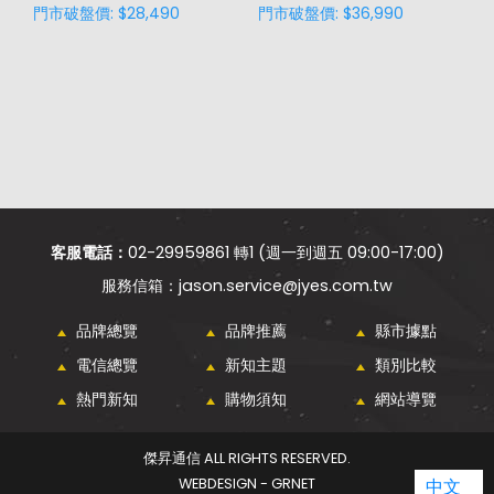
門市破盤價: $28,490
門市破盤價: $36,990
門
客服電話：
02-29959861 轉1 (週一到週五 09:00-17:00)
jason.service@jyes.com.tw
品牌總覽
品牌推薦
縣市據點
電信總覽
新知主題
類別比較
熱門新知
購物須知
網站導覽
傑昇通信 ALL RIGHTS RESERVED.
WEBDESIGN - GRNET
中文