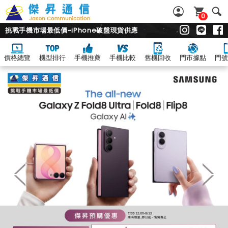
0
挑戰手機市場最低價~iPhone破盤現貨供應
價格總覽
機型排行
手機推薦
手機比較
舊機回收
門市據點
門號