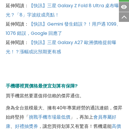
延伸閱讀：
【快訊】三星 Galaxy Z Fold 8 Ultra 桌布曝
光？「8」字波紋成亮點！
延伸閱讀：
【快訊】Gemini 發生錯誤？！用戶遇 1099、
1076 錯誤，Google 回應了
延伸閱讀：
【快訊】三星 Galaxy A27 歐洲價格提前曝
光！？漲幅或比預期更有感
手機哪裡買價格最便宜划算有保障?
買手機當然要選值得信賴的傑昇通信。
身為全台規模最大、擁有40年專業經營的通訊連鎖，傑昇
始終堅持「
挑戰手機市場最低價
」，再加上
會員專屬好
康
、
好禮抽獎券
，讓您買得划算又有驚喜！舊機還能
高價