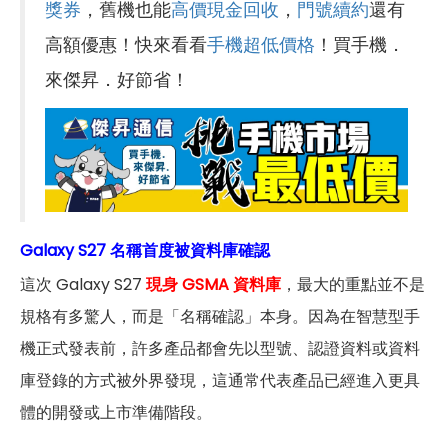
獎券
，舊機也能
高價現金回收
，
門號續約
還有
高額優惠！快來看看
手機超低價格
！買手機．
來傑昇．好節省！
Galaxy S27 名稱首度被資料庫確認
這次 Galaxy S27
現身 GSMA 資料庫
，最大的重點並不是
規格有多驚人，而是「名稱確認」本身。因為在智慧型手
機正式發表前，許多產品都會先以型號、認證資料或資料
庫登錄的方式被外界發現，這通常代表產品已經進入更具
體的開發或上市準備階段。