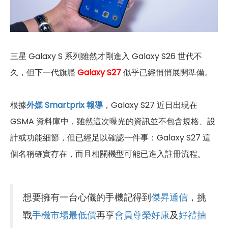
三星 Galaxy S 系列雖然才剛進入 Galaxy S26 世代不
久，但下一代旗艦
Galaxy S27
似乎已經悄悄展開準備。
根據
外媒 Smartprix 報導
，Galaxy S27 近日出現在
GSMA 資料庫中，雖然這次曝光的資訊並不包含規格、設
計或功能細節，但已經足以確認一件事：Galaxy S27 這
個名稱確實存在，而且相關機型可能已進入註冊流程。
想要擁有一台心儀的手機記得到
傑昇通信
，挑
戰
手機市場最低價
再享
會員尊榮好康
及
好禮抽