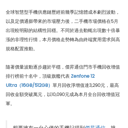
全球智慧型手機供應鏈歷經前幾季記憶體成本劇烈波動，
以及定價通膨帶來的市場壓力後，二手機市場價格在5月
出現較明顯的結構性回穩。不同於過去動輒出現數十倍暴
漲的非理性行情，本月價格走勢轉為由終端實用需求與高
規格配置推動。
隨著價量波動逐步趨於平穩，傑昇通信門市手機回收增值
排行榜前十名中，頂級旗艦代表
Zenfone 12
Ultra（16GB/512GB）
單月回收淨增值達3,290元，最高
回收金額突破萬元，以10,090元成為本月全台回收增值冠
軍。
想要擁有一台心儀的手機記得到
傑昇通信
，挑