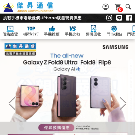
0
挑戰手機市場最低價~iPhone破盤現貨供應
價格總覽
機型排行
手機推薦
手機比較
舊機回收
門市據點
門號