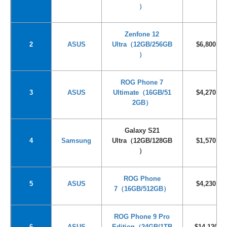
）
Zenfone 12
2
ASUS
Ultra
（12GB/256GB
$6,800
）
ROG Phone 7
3
ASUS
Ultimate
（16GB/51
$4,270
2GB）
Galaxy S21
4
Samsung
Ultra
（12GB/128GB
$1,570
）
ROG Phone
5
ASUS
$4,230
7
（16GB/512GB）
ROG Phone 9 Pro
6
ASUS
Edition
（24GB/1TB
$14,120