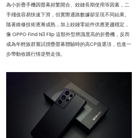
為小折疊手機因螢幕頻繁開合、鉸鏈長期使用等因素，二
手殘值容易快速下滑，但實際通路數據卻呈現不同結果。
隨著維修技術逐漸成熟，加上鉸鏈零組件供應更趨穩定，
像 OPPO Find N3 Flip 這類外型辨識度高的折疊機，反而
成為年輕族群嘗試摺疊螢幕體驗時的高CP值選項，也進一
步帶動收購行情逆勢走強。