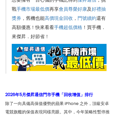
戰
手機市場最低價
再享
會員尊榮好康
及
好禮抽
獎券
，舊機也能
高價現金回收
，
門號續約
還有
高額優惠！快來看看
手機超低價格
！買手機．
來傑昇．好節省！
2026年5月傑昇通信門市手機「回收增值」排行
除了一向具備高保值優勢的蘋果 iPhone 之外，頂級安卓
電競旗艦的保值表現同樣亮眼。其中，今年策略性暫停推