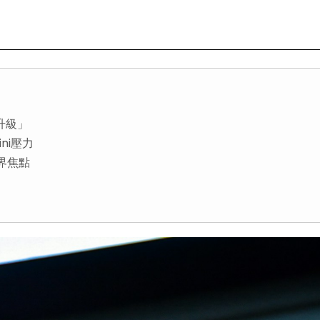
升級」
ini壓力
外界焦點