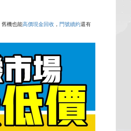
，舊機也能
高價現金回收
，
門號續約
還有