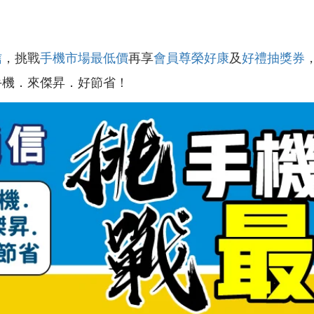
信
，挑戰
手機市場最低價
再享
會員尊榮好康
及
好禮抽獎券
手機．來傑昇．好節省！