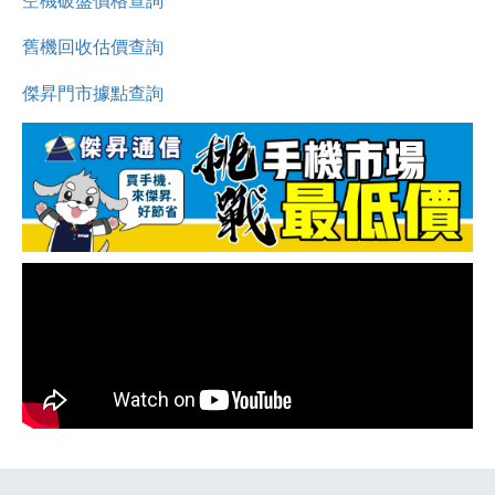
空機破盤價格查詢
舊機回收估價查詢
傑昇門市據點查詢