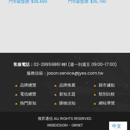
門市破盤價: $28,490
門市破盤價: $36,790
門
客服電話：
02-29959861 轉1 (週一到週五 09:00-17:00)
jason.service@jyes.com.tw
品牌總覽
品牌推薦
縣市據點
電信總覽
新知主題
類別比較
熱門新知
購物須知
網站導覽
傑昇通信 ALL RIGHTS RESERVED.
WEBDESIGN - GRNET
中文