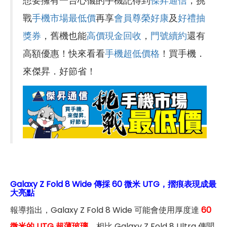
想要擁有一台心儀的手機記得到
傑昇通信
，挑
戰
手機市場最低價
再享
會員尊榮好康
及
好禮抽
獎券
，舊機也能
高價現金回收
，
門號續約
還有
高額優惠！快來看看
手機超低價格
！買手機．
來傑昇．好節省！
Galaxy Z Fold 8 Wide 傳採 60 微米 UTG，摺痕表現成最
大亮點
報導指出，Galaxy Z Fold 8 Wide 可能會使用厚度達
60
微米的 UTG 超薄玻璃
，相比 Galaxy Z Fold 8 Ultra 傳聞