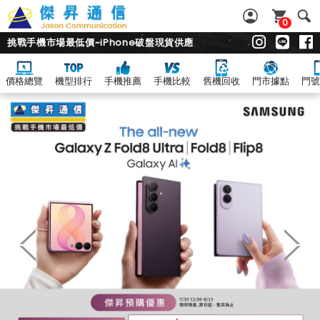
0
挑戰手機市場最低價~iPhone破盤現貨供應
價格總覽
機型排行
手機推薦
手機比較
舊機回收
門市據點
門號