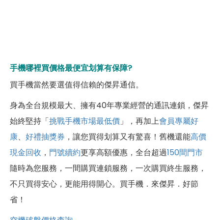
手機哪裡買價格最便宜划算有保障?
買手機當然要選值得信賴的傑昇通信。
身為全台規模最大、擁有40年專業經營的通訊連鎖，傑昇
始終堅持「
挑戰手機市場最低價
」，再加上
會員專屬好
康
、
好禮抽獎券
，讓您買得划算又有驚喜！舊機還能
高價
現金回收
，
門號續約
更享高額優惠，全台超過
150間門市
隨時為您服務，一間購買連鎖服務，一次購買終生服務，
不只買得安心，更能用得開心。買手機．來傑昇．好節
省！