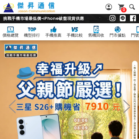
0
挑戰手機市場最低價~iPhone破盤現貨供應
價格總覽
機型排行
手機推薦
手機比較
舊機回收
門市據點
門號