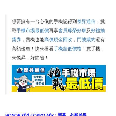
想要擁有一台心儀的手機記得到
傑昇通信
，挑
戰
手機市場最低價
再享
會員尊榮好康
及
好禮抽
獎券
，舊機也能
高價現金回收
，
門號續約
還有
高額優惠！快來看看
手機超低價格
！買手機．
來傑昇．好節省！
HONOR X6d／OPPO A6x：螢幕、外觀差異