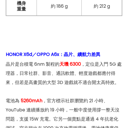
機身
約 186 g
約 212 g
重量
HONOR X6d／OPPO A6x：晶片、續航力差異
晶片是台積電 6nm 製程的
天璣 6300
，定位是入門 5G 處
理器，日常社群、影音、通訊軟體、輕度遊戲都應付得
來，但若是高畫質的大型 3D 遊戲就不適合開太高特效。
電池為
5260mAh
，官方標示社群瀏覽約 21 小時、
YouTube 連續播放約 19 小時，一般中度使用撐一整天沒
問題，支援 15W 充電。它另一個賣點是通過 4 年抗老化