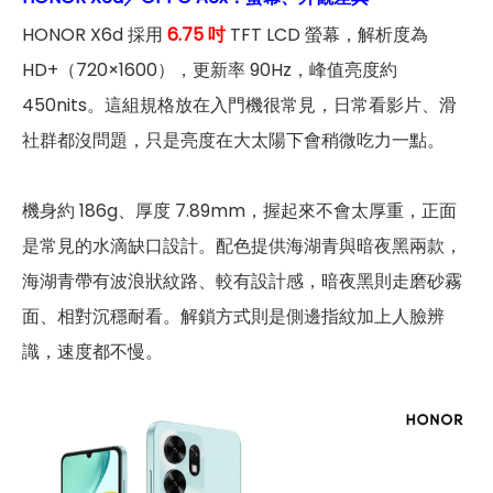
HONOR X6d 採用
6.75 吋
TFT LCD 螢幕，解析度為
HD+（720×1600），更新率 90Hz，峰值亮度約
450nits。這組規格放在入門機很常見，日常看影片、滑
社群都沒問題，只是亮度在大太陽下會稍微吃力一點。
機身約 186g、厚度 7.89mm，握起來不會太厚重，正面
是常見的水滴缺口設計。配色提供海湖青與暗夜黑兩款，
海湖青帶有波浪狀紋路、較有設計感，暗夜黑則走磨砂霧
面、相對沉穩耐看。解鎖方式則是側邊指紋加上人臉辨
識，速度都不慢。