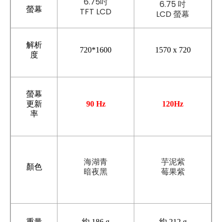
6.75吋
6.75 吋
螢幕
TFT LCD
LCD 螢幕
解析
720*1600
1570 x 720
度
螢幕
更新
90 Hz
120Hz
率
海湖青
芋泥紫
顏色
暗夜黑
莓果紫
重量
約 186 g
約 212 g