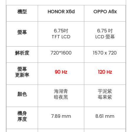
機型
HONOR X6d
OPPO A6x
6.75吋
6.75 吋
螢幕
TFT LCD
LCD 螢幕
解析度
720*1600
1570 x 720
螢幕
90 Hz
120 Hz
更新率
海湖青
芋泥紫
顏色
暗夜黑
莓果紫
機身
7.89 mm
8.61 mm
厚度