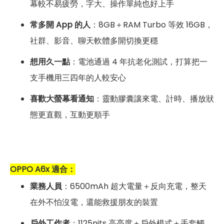
幕較不易疲勞，字大、操作單純也好上手
常多開 App 的人
：8GB＋RAM Turbo 等效 16GB，
社群、影音、聊天軟體多開切換更穩
想用久一點
：電池通過 4 年抗老化測試，打算把一
支手機用三四年的人較安心
喜歡大螢幕看通知
：靈動膠囊讓來電、計時、播放狀
態更直觀，互動更順手
OPPO A6x 適合：
業務人員
：6500mAh 超大電量＋反向充電，整天
在外不怕沒電，還能救援朋友的裝置
戶外工作者
：1125nits 高亮度＋戶外模式＋手套觸