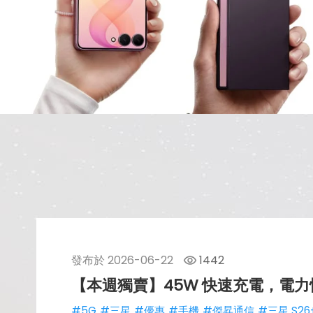
發布於
2026-06-22
1442
【本週獨賣】45W 快速充電，電力快速回補
#5G
#三星
#優惠
#手機
#傑昇通信
#三星 S26