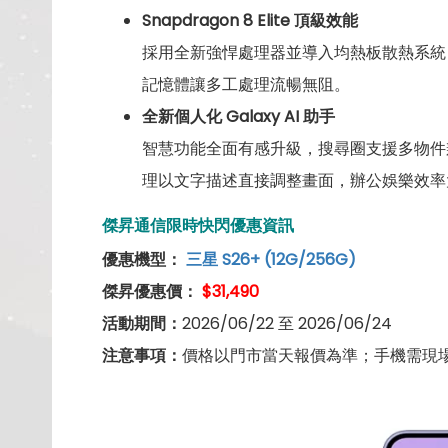
Snapdragon 8 Elite 頂級效能
採用全新強悍處理器並導入均熱板散熱系統，長時
記憶體讓多工處理流暢無阻。
全新個人化 Galaxy AI 助手
智慧功能全面有感升級，搜尋圈支援多物件辨識
理以文字描述直接調整畫面，辦公娛樂效率
傑昇通信限時快閃優惠資訊
優惠機型：
三星 S26+ (12G/256G)
傑昇優惠價：
$
31,490
活動期間：
2026/06/22 至 2026/06/24
注意事項：
價格以門市當天報價為準；手機需現