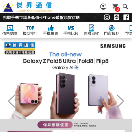
0
挑戰手機市場最低價~iPhone破盤現貨供應
價格總覽
機型排行
手機推薦
手機比較
舊機回收
門市據點
門號