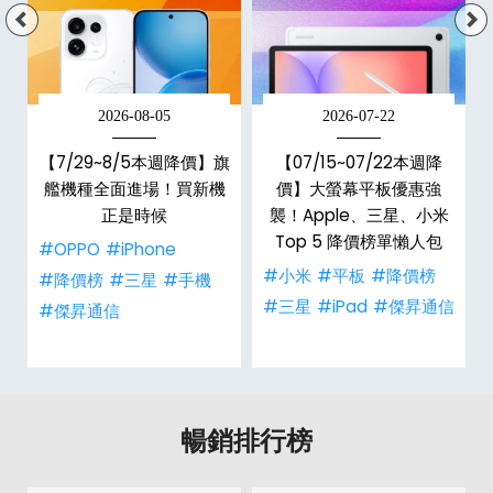
2026-08-05
2026-07-22
【7/29~8/5本週降價】旗
【07/15~07/22本週降
兩
艦機種全面進場！買新機
價】大螢幕平板優惠強
二
正是時候
襲！Apple、三星、小米
Top 5 降價榜單懶人包
#OPPO
#iPhone
#小米
#平板
#降價榜
#降價榜
#三星
#手機
#三星
#iPad
#傑昇通信
#傑昇通信
暢銷排行榜