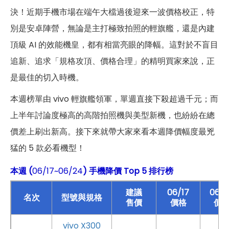
決！近期手機市場在端午大檔過後迎來一波價格校正，特
別是安卓陣營，無論是主打極致拍照的輕旗艦，還是內建
頂級 AI 的效能機皇，都有相當亮眼的降幅。這對於不盲目
追新、追求「規格攻頂、價格合理」的精明買家來說，正
是最佳的切入時機。
本週榜單由 vivo 輕旗艦領軍，單週直接下殺超過千元；而
上半年討論度極高的高階拍照機與美型新機，也紛紛在總
價差上刷出新高。接下來就帶大家來看本週降價幅度最兇
猛的 5 款必看機型！
本週 (
06/17~06/24
) 手機降價 Top 5 排行榜
建議
06/17
06/
名次
型號與規格
售價
價格
價
vivo X300