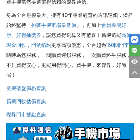
買手機當然要選值得信賴的傑昇通信。
身為全台規模最大、擁有40年專業經營的通訊連鎖，傑昇
始終堅持「
挑戰手機市場最低價
」，再加上
會員專屬好
康
、
好禮抽獎券
，讓您買得划算又有驚喜！舊機還能
高價
現金回收
，
門號續約
更享高額優惠，全台超過
160間門市
隨時為您服務，一間購買連鎖服務，一次購買終生服務，
不只買得安心，更能用得開心。買手機．來傑昇．好節
省！
空機破盤價格查詢
舊機回收估價查詢
傑昇門市據點查詢