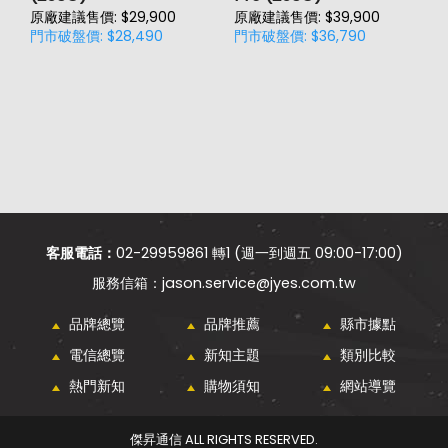
原廠建議售價: $29,900
原廠建議售價: $39,900
門市破盤價: $28,490
門市破盤價: $36,790
價
原
門
客服電話：
02-29959861 轉1 (週一到週五 09:00-17:00)
jason.service@jyes.com.tw
品牌總覽
品牌推薦
縣市據點
電信總覽
新知主題
類別比較
熱門新知
購物須知
網站導覽
傑昇通信 ALL RIGHTS RESERVED.