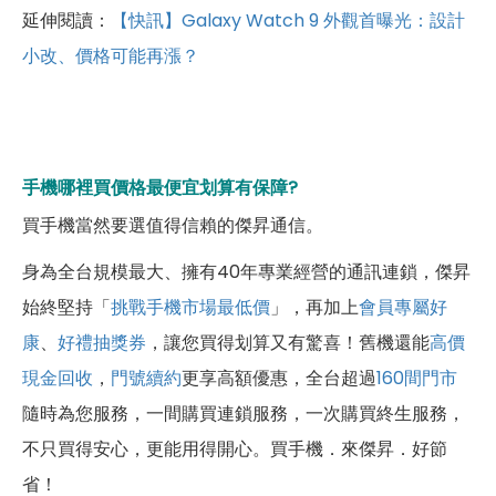
延伸閱讀：
【快訊】Galaxy Watch 9 外觀首曝光：設計
小改、價格可能再漲？
手機哪裡買價格最便宜划算有保障?
買手機當然要選值得信賴的傑昇通信。
身為全台規模最大、擁有40年專業經營的通訊連鎖，傑昇
始終堅持「
挑戰手機市場最低價
」，再加上
會員專屬好
康
、
好禮抽獎券
，讓您買得划算又有驚喜！舊機還能
高價
現金回收
，
門號續約
更享高額優惠，全台超過
160間門市
隨時為您服務，一間購買連鎖服務，一次購買終生服務，
不只買得安心，更能用得開心。買手機．來傑昇．好節
省！