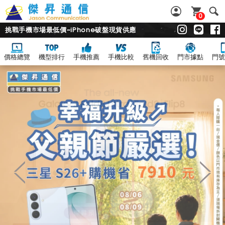
0
挑戰手機市場最低價~iPhone破盤現貨供應
價格總覽
機型排行
手機推薦
手機比較
舊機回收
門市據點
門號