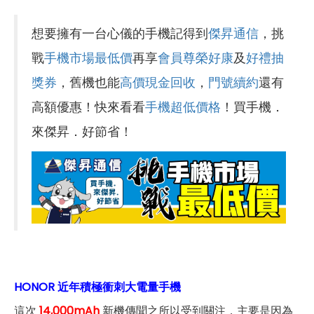
想要擁有一台心儀的手機記得到
傑昇通信
，挑
戰
手機市場最低價
再享
會員尊榮好康
及
好禮抽
獎券
，舊機也能
高價現金回收
，
門號續約
還有
高額優惠！快來看看
手機超低價格
！買手機．
來傑昇．好節省！
HONOR 近年積極衝刺大電量手機
這次
14,000mAh
新機傳聞之所以受到關注，主要是因為