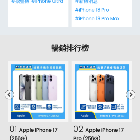
#摺疊機
#iPhone Ultra
#新機消息
#iPhone 18 Pro
#iPhone 18 Pro Max
暢銷排行榜
01
02
Apple iPhone 17
Apple iPhone 17
(256G)
Pro (256G)
(