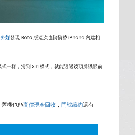
，
外媒
發現 Beta 版這次也悄悄替 iPhone 內建相
樣，滑到 Siri 模式，就能透過鏡頭辨識眼前
，舊機也能
高價現金回收
，
門號續約
還有