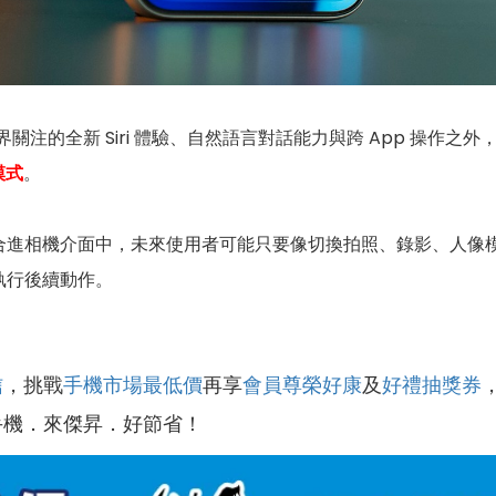
關注的全新 Siri 體驗、自然語言對話能力與跨 App 操作之外
模式
。
進相機介面中，未來使用者可能只要像切換拍照、錄影、人像模式一
執行後續動作。
信
，挑戰
手機市場最低價
再享
會員尊榮好康
及
好禮抽獎券
手機．來傑昇．好節省！