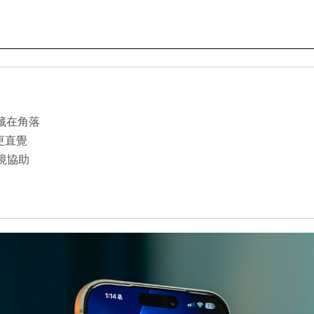
再藏在角落
更直覺
情境協助