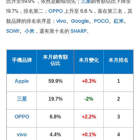
比升至59.9% ，依然是斷檔領先；
三星
銷售額佔比下降至
19.7%，排名第二；
OPPO
上升至 6.8 %，落在第三名，其
餘品牌的排名依序是：
vivo
、
Google
、
POCO
、
紅米
、
SONY
、
小米
，還有第十名的
SHARP
。
本月銷售額
手機品牌
本月變化
本月排名
佔比
Apple
59.9%
+0.3%
1
三星
19.7%
-2%
2
OPPO
6.8%
+2.2%
3
vivo
4.4%
+0.1%
4