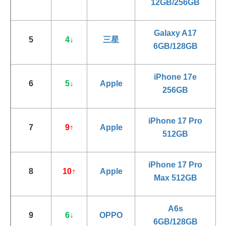
12GB/256GB
Galaxy A17
5
4
↓
三星
6GB/128GB
iPhone 17e
6
5
↓
Apple
256GB
iPhone 17 Pro
7
9
↑
Apple
512GB
iPhone 17 Pro
8
10
↑
Apple
Max 512GB
A6s
9
6
↓
OPPO
6GB/128GB