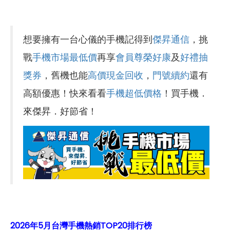
想要擁有一台心儀的手機記得到
傑昇通信
，挑
戰
手機市場最低價
再享
會員尊榮好康
及
好禮抽
獎券
，舊機也能
高價現金回收
，
門號續約
還有
高額優惠！快來看看
手機超低價格
！買手機．
來傑昇．好節省！
2026年5月台灣手機熱銷TOP20排行榜