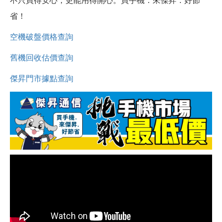
不只買得安心，更能用得開心。買手機．來傑昇．好節
省！
空機破盤價格查詢
舊機回收估價查詢
傑昇門市據點查詢