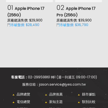
01
02
Apple iPhone 17
Apple iPhone 17
(256G)
Pro (256G)
(
原廠建議售價: $29,900
原廠建議售價: $39,900
原
門市破盤價: $28,490
門市破盤價: $36,790
門
價
客服電話：
02-29959861 轉1 (週一到週五 09:00-17:00)
jason.service@jyes.com.tw
品牌總覽
品牌推薦
縣市據點
電信總覽
新知主題
類別比較