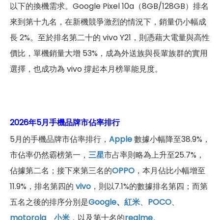
以下的換機需求。Google Pixel 10a（8GB/128GB）排名
來到第十九名，在新機競爭激烈的情況下，銷量仍小幅成
長 2%。至於排名第二十的 vivo Y21，則憑藉大電量與高性
價比，單機銷量大增 53%，成為外送族與長輩族群的實用
選擇，也成功為 vivo 撐起本月榜單能見度。
2026年5月手機品牌市佔率排行
5月的手機品牌市佔率排行，
Apple
數據小幅降至38.9%，
市佔率仍然霸榜第一，
三星
市占率則略為上升至25.7%，
佔據第二名；接下來第三名的
OPPO
，本月佔比小幅增至
11.9%，排名第四的
vivo
，則以7.1%的數據排名第四；而第
五名之後的排序分別是
Google
、
紅米
、
POCO
、
motorola
、
小米
，以及第十名的
realme
。