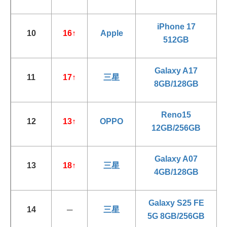
iPhone 17
10
16
↑
Apple
512GB
Galaxy A17
11
17
↑
三星
8GB/128GB
Reno15
12
13
↑
OPPO
12GB/256GB
Galaxy A07
13
18
↑
三星
4GB/128GB
Galaxy S25 FE
14
─
三星
5G 8GB/256GB