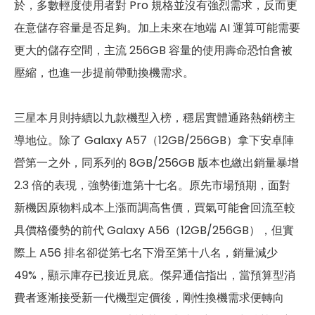
於，多數輕度使用者對 Pro 規格並沒有強烈需求，反而更
在意儲存容量是否足夠。加上未來在地端 AI 運算可能需要
更大的儲存空間，主流 256GB 容量的使用壽命恐怕會被
壓縮，也進一步提前帶動換機需求。
三星本月則持續以九款機型入榜，穩居實體通路熱銷榜主
導地位。除了 Galaxy A57（12GB/256GB）拿下安卓陣
營第一之外，同系列的 8GB/256GB 版本也繳出銷量暴增
2.3 倍的表現，強勢衝進第十七名。原先市場預期，面對
新機因原物料成本上漲而調高售價，買氣可能會回流至較
具價格優勢的前代 Galaxy A56（12GB/256GB），但實
際上 A56 排名卻從第七名下滑至第十八名，銷量減少
49%，顯示庫存已接近見底。傑昇通信指出，當預算型消
費者逐漸接受新一代機型定價後，剛性換機需求便轉向