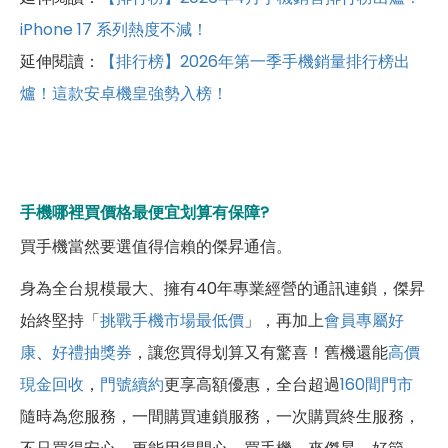
iPhone 17 系列熱度不減！
延伸閱讀：
【排行榜】2026年第一季手機銷量排行榜出
爐！這款安卓機皇強勢入榜！
手機哪裡買價格最便宜划算有保障?
買手機當然要選值得信賴的傑昇通信。
身為全台規模最大、擁有40年專業經營的通訊連鎖，傑昇
始終堅持「
挑戰手機市場最低價
」，再加上
會員專屬好
康
、
好禮抽獎券
，讓您買得划算又有驚喜！舊機還能
高價
現金回收
，
門號續約
更享高額優惠，全台超過
160間門市
隨時為您服務，一間購買連鎖服務，一次購買終生服務，