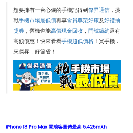
想要擁有一台心儀的手機記得到
傑昇通信
，挑
戰
手機市場最低價
再享
會員尊榮好康
及
好禮抽
獎券
，舊機也能
高價現金回收
，
門號續約
還有
高額優惠！快來看看
手機超低價格
！買手機．
來傑昇．好節省！
iPhone 18 Pro Max 電池容量傳最高 5,425mAh