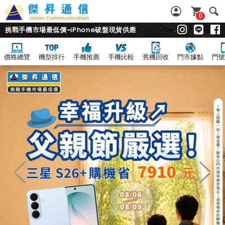
0
挑戰手機市場最低價~iPhone破盤現貨供應
價格總覽
機型排行
手機推薦
手機比較
舊機回收
門市據點
門號