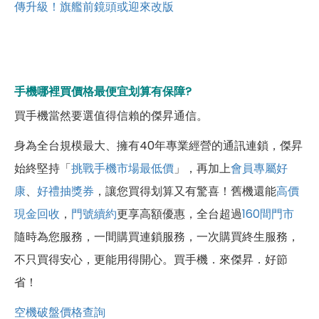
傳升級！旗艦前鏡頭或迎來改版
手機哪裡買價格最便宜划算有保障?
買手機當然要選值得信賴的傑昇通信。
身為全台規模最大、擁有40年專業經營的通訊連鎖，傑昇
始終堅持「
挑戰手機市場最低價
」，再加上
會員專屬好
康
、
好禮抽獎券
，讓您買得划算又有驚喜！舊機還能
高價
現金回收
，
門號續約
更享高額優惠，全台超過
160間門市
隨時為您服務，一間購買連鎖服務，一次購買終生服務，
不只買得安心，更能用得開心。買手機．來傑昇．好節
省！
空機破盤價格查詢