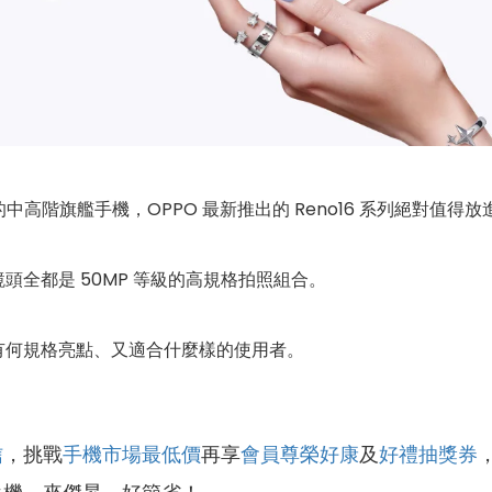
的中高階旗艦手機，OPPO 最新推出的 Reno16 系列絕對值得
全都是 50MP 等級的高規格拍照組合。
6 有何規格亮點、又適合什麼樣的使用者。
信
，挑戰
手機市場最低價
再享
會員尊榮好康
及
好禮抽獎券