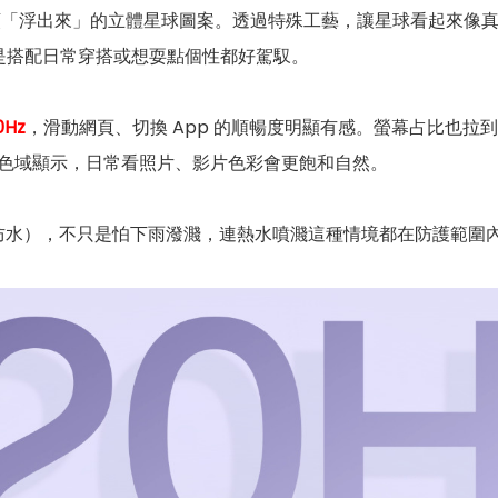
上那顆「浮出來」的立體星球圖案。透過特殊工藝，讓星球看起來
是搭配日常穿搭或想耍點個性都好駕馭。
0Hz
，滑動網頁、切換 App 的順暢度明顯有感。螢幕占比也拉到
的高色域顯示，日常看照片、影片色彩會更飽和自然。
防水），不只是怕下雨潑濺，連熱水噴濺這種情境都在防護範圍