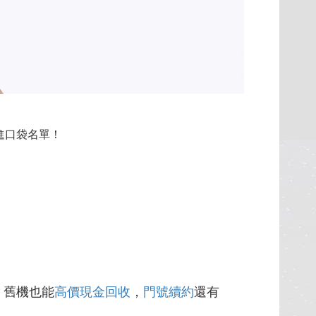
放進口袋名單！
，舊機也能
高價現金回收
，
門號續約
還有