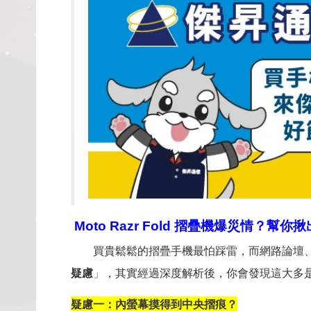
Moto Razr Fold
摺疊機爆災情？幫你揪
買貴鬆鬆的摺疊手機最怕踩雷，而網路論壇、
疑慮
」，其實經過深度解析後，你會發現這大多
疑慮一：內螢幕摸得到中央摺痕？