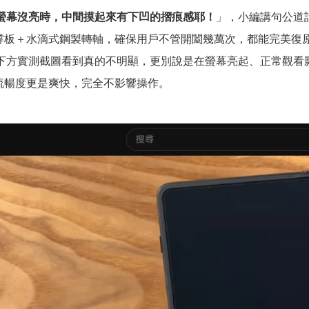
螢幕沒亮時，中間摸起來有下凹的摺痕感耶！
」，小編講句公道
撐板＋水滴式鋼製轉軸，確保用戶不管開闔幾萬次，都能完美復
下方實測截圖看到真的不明顯，更別說是在螢幕亮起、正常觀看
流暢度更是爽快，完全不影響操作。