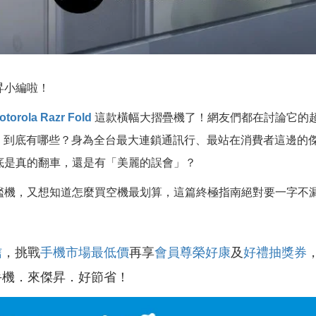
昇小編啦！
otorola Razr Fold
這款橫幅大摺疊機了！網友們都在討論它的
」到底有哪些？身為全台最大連鎖通訊行、最站在消費者這邊的
底是真的翻車，還是有「美麗的誤會」？
艦機，又想知道怎麼買空機最划算，這篇終極指南絕對要一字不
信
，挑戰
手機市場最低價
再享
會員尊榮好康
及
好禮抽獎券
手機．來傑昇．好節省！