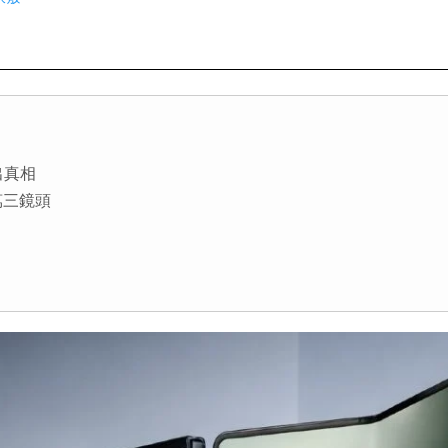
揪出真相
萬三鏡頭