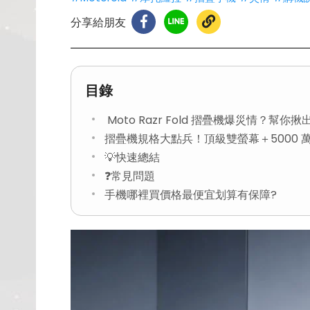
分享給朋友
目錄
Moto Razr Fold 摺疊機爆災情？幫你
摺疊機規格大點兵！頂級雙螢幕＋5000 
💡快速總結
❓常見問題
手機哪裡買價格最便宜划算有保障?