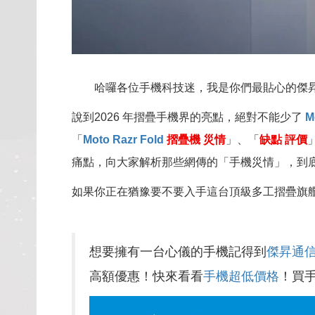
哈囉各位手機科技迷，我是你們最貼心的傑
說到2026 年摺疊手機界的亮點，絕對不能少了
M
「
Moto Razr Fold
摺疊機 災情
」、「
缺點 評價
痛點，向大家解析那些網傳的「手機災情」，到
如果你正在猶豫要不要入手這台頂級多工摺疊旗
想要擁有一台心儀的手機記得到
傑昇通
高額優惠！快來看看
手機超低價格
！買