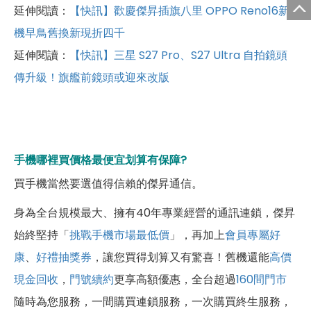
延伸閱讀：
【快訊】歡慶傑昇插旗八里 OPPO Reno16新
機早鳥舊換新現折四千
延伸閱讀：
【快訊】三星 S27 Pro、S27 Ultra 自拍鏡頭
傳升級！旗艦前鏡頭或迎來改版
手機哪裡買價格最便宜划算有保障?
買手機當然要選值得信賴的傑昇通信。
身為全台規模最大、擁有40年專業經營的通訊連鎖，傑昇
始終堅持「
挑戰手機市場最低價
」，再加上
會員專屬好
康
、
好禮抽獎券
，讓您買得划算又有驚喜！舊機還能
高價
現金回收
，
門號續約
更享高額優惠，全台超過
160間門市
隨時為您服務，一間購買連鎖服務，一次購買終生服務，