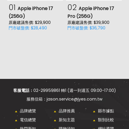
01
02
Apple iPhone 17
Apple iPhone 17
(256G)
Pro (256G)
(
原廠建議售價: $29,900
原廠建議售價: $39,900
原
門市破盤價: $28,490
門市破盤價: $36,790
門
客服電話：
02-29959861 轉1 (週一到週五 09:00-17:00)
jason.service@jyes.com.tw
品牌總覽
品牌推薦
縣市據點
電信總覽
新知主題
類別比較
熱門新知
購物須知
網站導覽