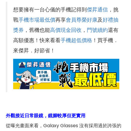
想要擁有一台心儀的手機記得到
傑昇通信
，挑
戰
手機市場最低價
再享
會員尊榮好康
及
好禮抽
獎券
，舊機也能
高價現金回收
，
門號續約
還有
高額優惠！快來看看
手機超低價格
！買手機．
來傑昇．好節省！
外觀接近日常眼鏡，鏡腳較厚但更實用
從曝光畫面來看，Galaxy Glasses 沒有採用過於誇張的