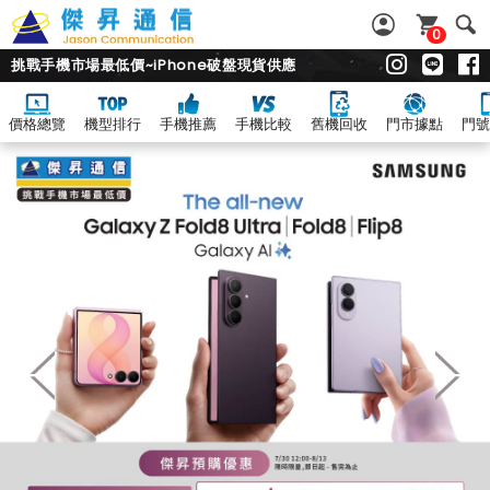
0
挑戰手機市場最低價~iPhone破盤現貨供應
價格總覽
機型排行
手機推薦
手機比較
舊機回收
門市據點
門號