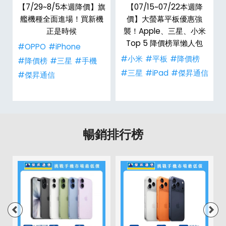
【7/29~8/5本週降價】旗
【07/15~07/22本週降
登
艦機種全面進場！買新機
價】大螢幕平板優惠強
單
正是時候
襲！Apple、三星、小米
Top 5 降價榜單懶人包
#OPPO
#iPhone
#小米
#平板
#降價榜
#降價榜
#三星
#手機
#三星
#iPad
#傑昇通信
#傑昇通信
暢銷排行榜