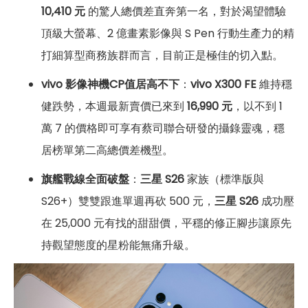
10,410 元
的驚人總價差直奔第一名，對於渴望體驗
頂級大螢幕、2 億畫素影像與 S Pen 行動生產力的精
打細算型商務族群而言，目前正是極佳的切入點。
vivo 影像神機CP值居高不下
：
vivo X300 FE
維持穩
健跌勢，本週最新賣價已來到
16,990 元
，以不到 1
萬 7 的價格即可享有蔡司聯合研發的攝錄靈魂，穩
居榜單第二高總價差機型。
旗艦戰線全面破盤
：
三星 S26
家族（標準版與
S26+）雙雙跟進單週再砍 500 元，
三星 S26
成功壓
在 25,000 元有找的甜甜價，平穩的修正腳步讓原先
持觀望態度的星粉能無痛升級。