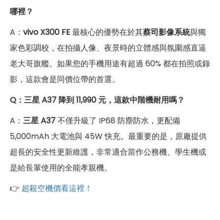
哪裡？
A：
vivo X300 FE
最核心的優勢在於其
蔡司影像系統
與獨
家色彩調校，在拍攝人像、夜景時的立體感與氛圍感直逼
老大哥旗艦。如果您的手機用途有超過 60% 都在拍照或錄
影，這款會是同價位帶的首選。
Q
：
三星 A37 降到 11,990 元，這款中階機耐用嗎？
A：
三星 A37
不僅升級了 IP68 防塵防水，更配備
5,000mAh 大電池與 45W 快充。最重要的是，原廠提供
超長的安全性更新維護，非常適合當作公務機、學生機或
是給長輩使用的全能孝親機。
👉
超殺空機價看這裡！