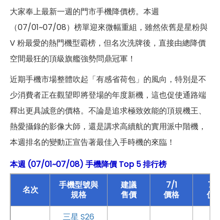
大家奉上最新一週的門市手機降價榜。本週
（07/01~07/08）榜單迎來微幅重組，雖然依舊是星粉與
V 粉最愛的熱門機型霸榜，但名次洗牌後，直接由總降價
空間最狂的頂級旗艦強勢問鼎冠軍！
近期手機市場整體吹起「有感省荷包」的風向，特別是不
少消費者正在觀望即將登場的年度新機，這也促使通路端
釋出更具誠意的價格。不論是追求極致效能的頂規機王、
熱愛攝錄的影像大師，還是講求高續航的實用派中階機，
本週排名的變動正宣告著最佳入手時機的來臨！
本週 (07/01~07/08) 手機降價 Top 5 排行榜
手機型號與
建議
7/1
7/
名次
規格
售價
價格
價
三星 S26