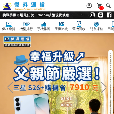
0
挑戰手機市場最低價~iPhone破盤現貨供應
價格總覽
機型排行
手機推薦
手機比較
舊機回收
門市據點
門號