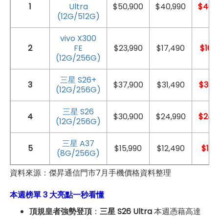
1
Ultra
$50,900
$40,990
$40,
(12G/512G)
vivo X300
2
FE
$23,990
$17,490
$16,
(12G/256G)
三星 S26+
3
$37,900
$31,490
$30,
(12G/256G)
三星 S26
4
$30,900
$24,990
$24,
(12G/256G)
三星 A37
5
$15,990
$12,490
$11,9
(8G/256G)
資料來源：傑昇通信門市7月手機價格資料整理
本週榜單 3 大亮點一秒看懂
頂規皇者強勢登頂
：
三星 S26 Ultra
本週憑藉高達