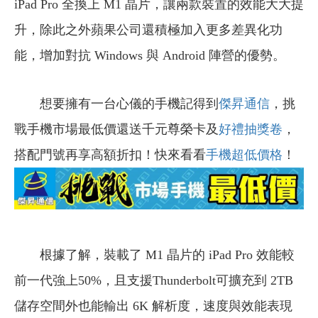
iPad Pro 全換上 M1 晶片，讓兩款裝置的效能大大提
升，除此之外蘋果公司還積極加入更多差異化功
能，增加對抗 Windows 與 Android 陣營的優勢。
想要擁有一台心儀的手機記得到
傑昇通信
，挑
戰手機市場最低價還送千元尊榮卡及
好禮抽獎卷
，
搭配門號再享高額折扣！快來看看
手機超低價格
！
根據了解，裝載了 M1 晶片的 iPad Pro 效能較
前一代強上50%，且支援Thunderbolt可擴充到 2TB
儲存空間外也能輸出 6K 解析度，速度與效能表現