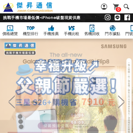
0
挑戰手機市場最低價~iPhone破盤現貨供應
價格總覽
機型排行
手機推薦
手機比較
舊機回收
門市據點
門號