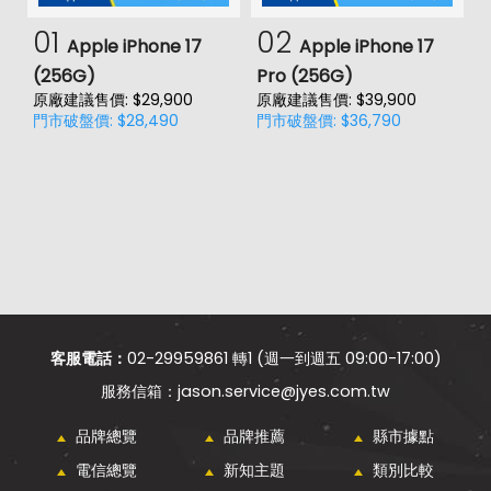
01
02
Apple iPhone 17
Apple iPhone 17
(256G)
Pro (256G)
(
原廠建議售價: $29,900
原廠建議售價: $39,900
原
門市破盤價: $28,490
門市破盤價: $36,790
門
價
客服電話：
02-29959861 轉1 (週一到週五 09:00-17:00)
jason.service@jyes.com.tw
品牌總覽
品牌推薦
縣市據點
電信總覽
新知主題
類別比較