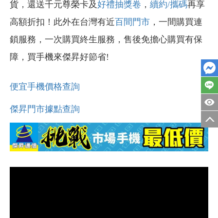
貨，還送千元尊榮卡及
好禮抽獎卷
，
續約/攜碼
再享
高額折扣！此外在台灣有近
百間門市
，一間購買連
鎖服務，一次購買終生服務，售後免擔心購買有保
障，買手機來傑昇好節省!
便宜手機價格查詢
傑昇門市據點查詢