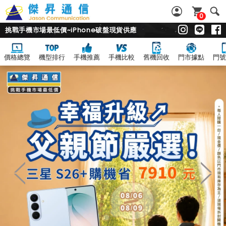
0
挑戰手機市場最低價~iPhone破盤現貨供應
價格總覽
機型排行
手機推薦
手機比較
舊機回收
門市據點
門號