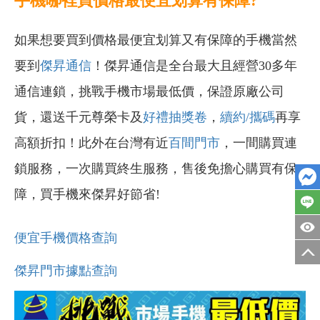
手機哪裡買價格最便宜划算有保障?
如果想要買到價格最便宜划算又有保障的手機當然
要到
傑昇通信
！傑昇通信是全台最大且經營30多年
通信連鎖，挑戰手機市場最低價，保證原廠公司
貨，還送千元尊榮卡及
好禮抽獎卷
，
續約/攜碼
再享
高額折扣！此外在台灣有近
百間門市
，一間購買連
鎖服務，一次購買終生服務，售後免擔心購買有保
障，買手機來傑昇好節省!
便宜手機價格查詢
傑昇門市據點查詢