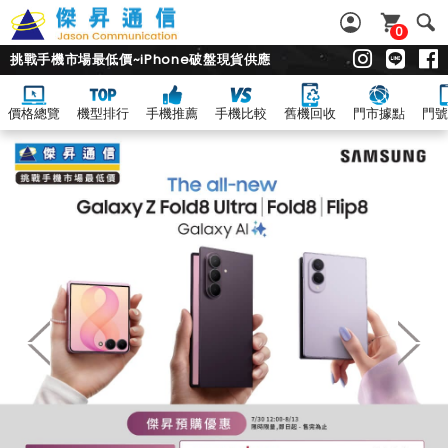
0
挑戰手機市場最低價~iPhone破盤現貨供應
價格總覽
機型排行
手機推薦
手機比較
舊機回收
門市據點
門號