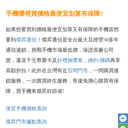
手機哪裡買價格最便宜划算有保障?
如果想要買到價格最便宜划算又有保障的手機當然
要到
傑昇通信
！傑昇通信是全台最大且經營30多年
通信連鎖，挑戰手機市場最低價，保證原廠公司
貨，還送千元尊榮卡及
好禮抽獎卷
，
續約/攜碼
再享
高額折扣！此外在台灣有近
百間門市
，一間購買連
鎖服務，一次購買終生服務，售後免擔心購買有保
障，買手機來傑昇好節省!
便宜手機價格查詢
傑昇門市據點查詢