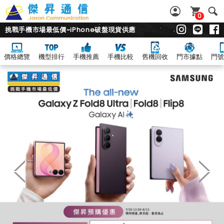
0
挑戰手機市場最低價~iPhone破盤現貨供應
價格總覽
機型排行
手機推薦
手機比較
舊機回收
門市據點
門號