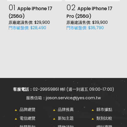
01
02
Apple iPhone 17
Apple iPhone 17
(256G)
Pro (256G)
(
原廠建議售價: $29,900
原廠建議售價: $39,900
原
門市破盤價: $28,490
門市破盤價: $36,790
門
價
客服電話：
02-29959861 轉1 (週一到週五 09:00-17:00)
jason.service@jyes.com.tw
品牌總覽
品牌推薦
縣市據點
電信總覽
新知主題
類別比較