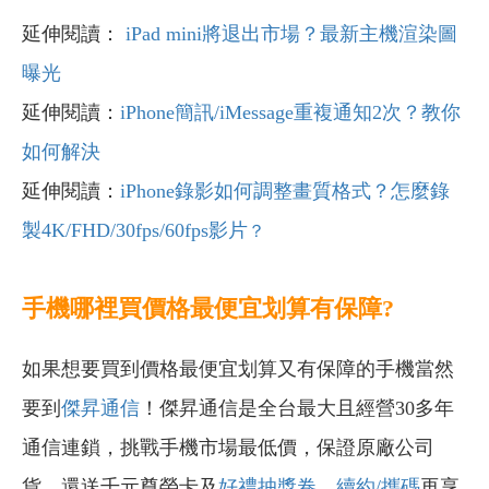
延伸閱讀：
iPad mini將退出市場？最新主機渲染圖
曝光
延伸閱讀：
iPhone簡訊/iMessage重複通知2次？教你
如何解決
延伸閱讀：
iPhone錄影如何調整畫質格式？怎麼錄
？
製4K/FHD/30fps/60fps影片
手機哪裡買價格最便宜划算有保障?
如果想要買到價格最便宜划算又有保障的手機當然
要到
傑昇通信
！傑昇通信是全台最大且經營30多年
通信連鎖，挑戰手機市場最低價，保證原廠公司
貨，還送千元尊榮卡及
好禮抽獎卷
，
續約/攜碼
再享