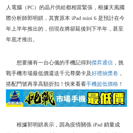
人電腦（PC）的晶片供給都相當緊張，根據天風國
際分析師郭明錤，其實原本 iPad mini 6 是預計在今
年上半年推出的，但現在將卻延後到下半年，甚至
年底才推出。
想要擁有一台心儀的手機記得到
傑昇通信
，挑
戰手機市場最低價還送千元尊榮卡及
好禮抽獎卷
，
搭配門號再享高額折扣！快來看看
手機超低價格
！
根據郭明錤表示，因為疫情關係 iPad 銷量成