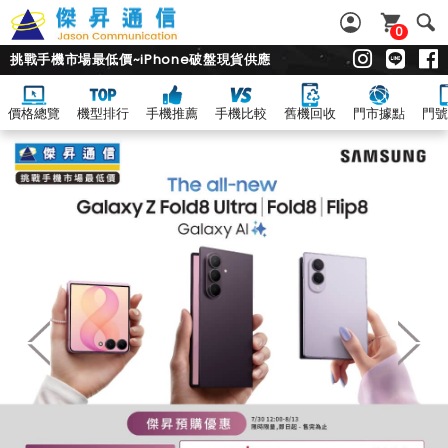
0
挑戰手機市場最低價~iPhone破盤現貨供應
價格總覽
機型排行
手機推薦
手機比較
舊機回收
門市據點
門號