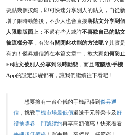
要點幾個按鍵，即可快速分享別人的貼文，自從新
增了限時動態後，不少人也會直接
將貼文分享到個
人限動版面
上；不過有些人或許
不喜歡自己的貼文
被這樣分享
，有沒有
關閉此功能的方法呢？
其實是
有的！傑昇通信將在本篇文章中，教大家
如何防止
FB貼文被別人分享到限時動態
，而且
電腦版/手機
App
的設定步驟都有，讓我們繼續往下看吧！
想要擁有一台心儀的手機記得到
傑昇通
信
，挑戰
手機市場最低價
還送千元尊榮卡及
好
禮抽獎卷
，
門號續約
再享高額優惠！快來看看
手機超低價格
！買手機．來傑昇．好節省！