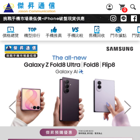
0
挑戰手機市場最低價~iPhone破盤現貨供應
價格總覽
機型排行
手機推薦
手機比較
舊機回收
門市據點
門號