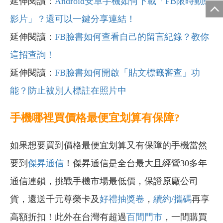
延伸閱讀：
Android安卓手機如何下載「FB限時動態
影片」？還可以一鍵分享連結！
延伸閱讀：
FB臉書如何查看自己的留言紀錄？教你
這招查詢！
延伸閱讀：
FB臉書如何開啟「貼文標籤審查」功
能？防止被別人標註在照片中
手機哪裡買價格最便宜划算有保障?
如果想要買到價格最便宜划算又有保障的手機當然
要到
傑昇通信
！傑昇通信是全台最大且經營30多年
通信連鎖，挑戰手機市場最低價，保證原廠公司
貨，還送千元尊榮卡及
好禮抽獎卷
，
續約/攜碼
再享
高額折扣！此外在台灣有超過
百間門市
，一間購買