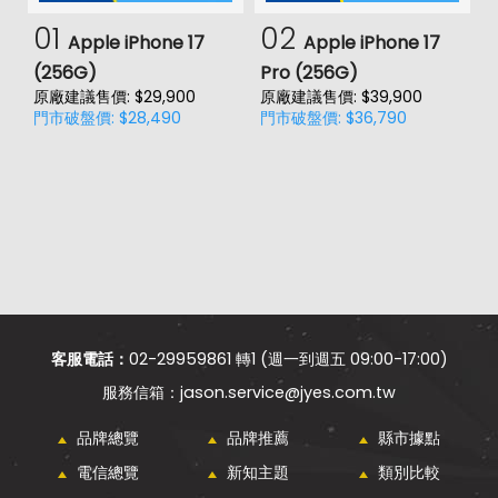
01
02
Apple iPhone 17
Apple iPhone 17
(256G)
Pro (256G)
(
原廠建議售價: $29,900
原廠建議售價: $39,900
原
門市破盤價: $28,490
門市破盤價: $36,790
門
客服電話：
02-29959861 轉1 (週一到週五 09:00-17:00)
jason.service@jyes.com.tw
品牌總覽
品牌推薦
縣市據點
電信總覽
新知主題
類別比較