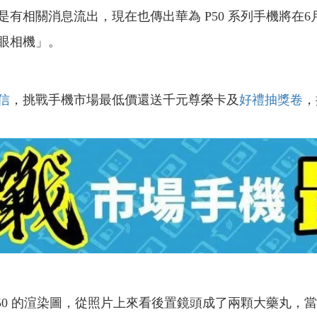
有相關消息流出，現在也傳出華為 P50 系列手機將在
眼相機」。
信
，挑戰手機市場最低價還送千元尊榮卡及
好禮抽獎卷
，
50 的渲染圖，從照片上來看後置鏡頭成了兩顆大藥丸，當