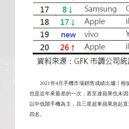
2021
年4月手機市場銷售成績出爐！根據
也是近年來最差的一次，甚至連蘋果也未因i
以中低階手機為主，且三星超車蘋果急起直追，新進榜的
四名。