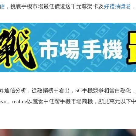
信
，挑戰手機市場最低價還送千元尊榮卡及
好禮抽獎卷
分析，從熱銷榜中看出，5G手機競爭相當白熱化，除iPho
ivo、realme以蠶食中低階手機市場商機，顯見萬元