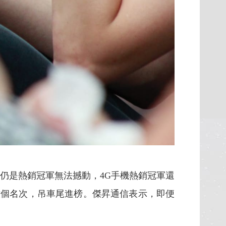
台仍是熱銷冠軍無法撼動，4G手機熱銷冠軍還
），上升六個名次，吊車尾進榜。傑昇通信表示，即便