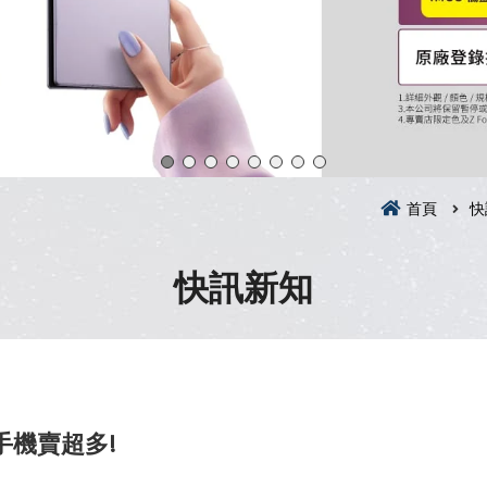
首頁
快
快訊新知
些手機賣超多!