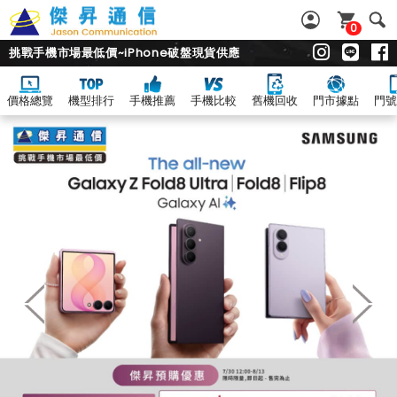
0
挑戰手機市場最低價~iPhone破盤現貨供應
價格總覽
機型排行
手機推薦
手機比較
舊機回收
門市據點
門號