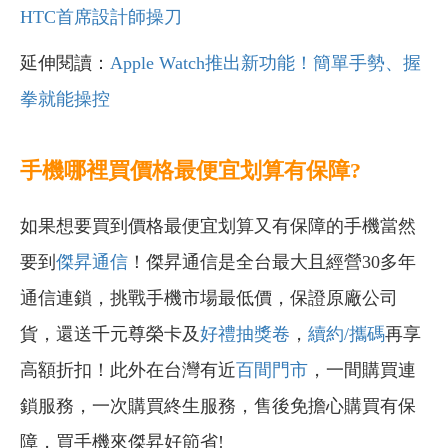
HTC首席設計師操刀
延伸閱讀：
Apple Watch推出新功能！簡單手勢、握
拳就能操控
手機哪裡買價格最便宜划算有保障?
如果想要買到價格最便宜划算又有保障的手機當然
要到
傑昇通信
！傑昇通信是全台最大且經營30多年
通信連鎖，挑戰手機市場最低價，保證原廠公司
貨，還送千元尊榮卡及
好禮抽獎卷
，
續約/攜碼
再享
高額折扣！此外在台灣有近
百間門市
，一間購買連
鎖服務，一次購買終生服務，售後免擔心購買有保
障，買手機來傑昇好節省!