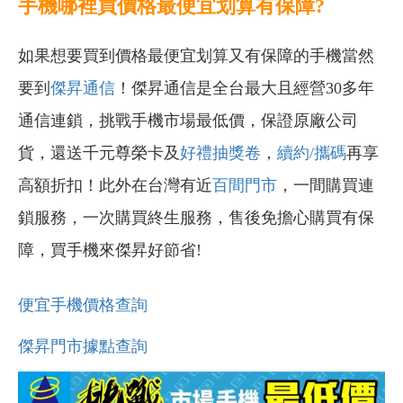
手機哪裡買價格最便宜划算有保障?
如果想要買到價格最便宜划算又有保障的手機當然
要到
傑昇通信
！傑昇通信是全台最大且經營30多年
通信連鎖，挑戰手機市場最低價，保證原廠公司
貨，還送千元尊榮卡及
好禮抽獎卷
，
續約/攜碼
再享
高額折扣！此外在台灣有近
百間門市
，一間購買連
鎖服務，一次購買終生服務，售後免擔心購買有保
障，買手機來傑昇好節省!
便宜手機價格查詢
傑昇門市據點查詢