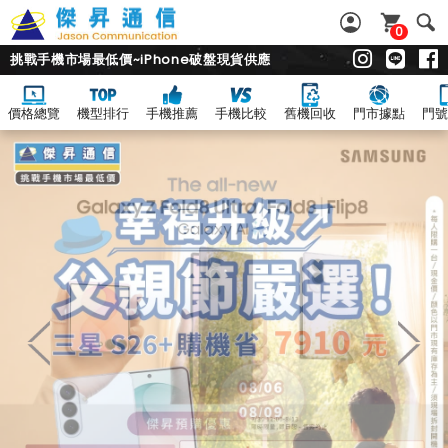
0
挑戰手機市場最低價~iPhone破盤現貨供應
價格總覽
機型排行
手機推薦
手機比較
舊機回收
門市據點
門號