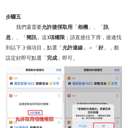
步驟五
我們還需要
允許捷徑取用
「
相機
」、「
訊
息
」、「
簡訊
」這
3項權限
；請直接往下滑，接連找
到以下３個項目，點選「
允許連線
」＞「
好
」，都
設定好即可點選「
完成
」即可。