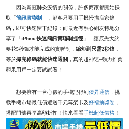
因為新冠肺炎疫情的關係，許多商家都開始採
取「
簡訊實聯制
」，顧客只要用手機掃描店家條
碼，即可快速留下紀錄；而最近有熱心網友特地分
享了「
iPhone快速簡訊實聯制捷徑
」，讓原先大約
要花5秒鐘才能完成的實聯制，
縮短到只需2秒鐘
，
等於
掃完條碼就能快速通關
，真的超神速~強力推薦
蘋果用戶一定要試試看！
想要擁有一台心儀的手機記得到
傑昇通信
，挑
戰手機市場最低價還送千元尊榮卡及
好禮抽獎卷
，
搭配門號再享高額折扣！快來看看
手機超低價格
！