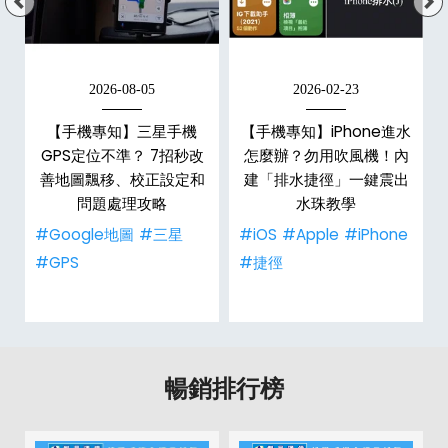
2026-08-05
2026-02-23
白
【手機專知】三星手機
【手機專知】iPhone進水
關
GPS定位不準？ 7招秒改
怎麼辦？勿用吹風機！內
整
善地圖飄移、校正設定和
建「排水捷徑」一鍵震出
問題處理攻略
水珠教學
#Google地圖
#三星
#iOS
#Apple
#iPhone
#GPS
#捷徑
暢銷排行榜