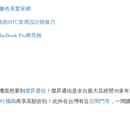
光 粉嫩色系驚呆網
爆由前HTC首席設計師操刀
Book Pro將亮相
機當然要到
傑昇通信
！傑昇通信是全台最大且經營30多
約/攜碼
再享高額折扣！此外在台灣有近
百間門市
，一間