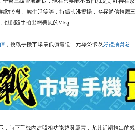
溫，全台三級警戒延長，現在只要能不出門就是好好待在
曬防疫餐、曬生活等等，持續沸沸揚揚；傑昇通信推薦
也能隨手拍出網美風的Vlog。
信
，挑戰手機市場最低價還送千元尊榮卡及
好禮抽獎卷
，時下手機內建照相功能越發厲害，尤其近期推出的規