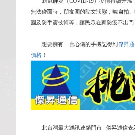
新冠肺炎（COVID-19）疫情持續升
無法碰面時，朋友圈的貼文狀態，曬自拍、
圈及防手震技術等，讓民眾在家防疫不出門，
想要擁有一台心儀的手機記得到
傑昇通
價格
！
北台灣最大通訊連鎖門市─傑昇通信表示