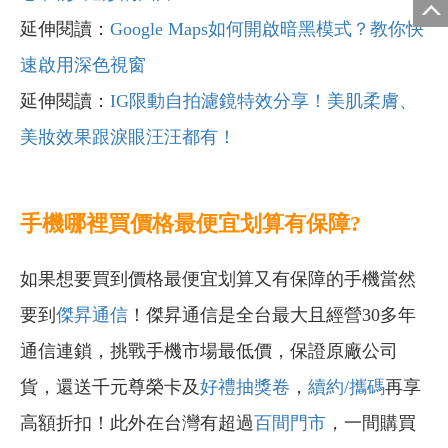
延伸閱讀：
Google Maps如何開啟暗黑模式？教你快
速啟用深色視窗
延伸閱讀：
IG限動自拍濾鏡特效分享！美肌柔膚、
美妝效果跟淚眼汪汪都有！
手機哪裡買價格最便宜划算有保障?
如果想要買到價格最便宜划算又有保障的手機當然
要到
傑昇通信
！傑昇通信是全台最大且經營30多年
通信連鎖，挑戰手機市場最低價，保證原廠公司
貨，還送千元尊榮卡及
好禮抽獎卷
，
續約/攜碼
再享
高額折扣！此外在台灣有超過
百間門市
，一間購買