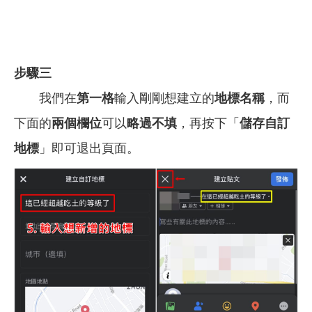
步驟三
我們在
第一格
輸入剛剛想建立的
地標名稱
，而
下面的
兩個欄位
可以
略過不填
，再按下「
儲存自訂
地標
」即可退出頁面。