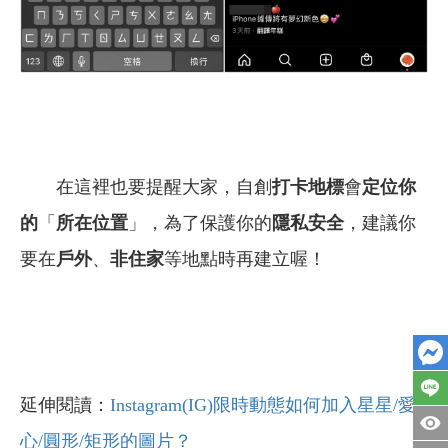
在這裡也要提醒大家，自創
打卡地標
會
定位你
的
「
所在位置
」，為了保護你的
隱私安全
，建議你
要在
戶外
、
非住家
等地點時再建立喔！
延伸閱讀：
Instagram(IG)限時動態如何加入星星/愛
心/圓形/矩形的圖片？