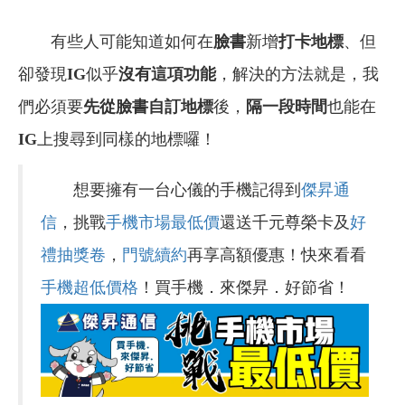
有些人可能知道如何在
臉書
新增
打卡地標
、但
卻發現
IG
似乎
沒有這項功能
，解決的方法就是，我
們必須要
先從臉書自訂地標
後，
隔一段時間
也能在
IG
上搜尋到同樣的地標囉！
想要擁有一台心儀的手機記得到
傑昇通
信
，挑戰
手機市場最低價
還送千元尊榮卡及
好
禮抽獎卷
，
門號續約
再享高額優惠！快來看看
手機超低價格
！買手機．來傑昇．好節省！