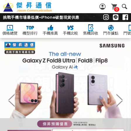
0
挑戰手機市場最低價~iPhone破盤現貨供應
價格總覽
機型排行
手機推薦
手機比較
舊機回收
門市據點
門號