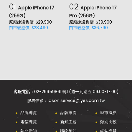
01
02
Apple iPhone 17
Apple iPhone 17
(256G)
Pro (256G)
(
原廠建議售價: $29,900
原廠建議售價: $39,900
原
門市破盤價: $28,490
門市破盤價: $36,790
門
客服電話：
02-29959861 轉1 (週一到週五 09:00-17:00)
jason.service@jyes.com.tw
品牌總覽
品牌推薦
縣市據點
電信總覽
新知主題
類別比較
熱門新知
購物須知
網站導覽