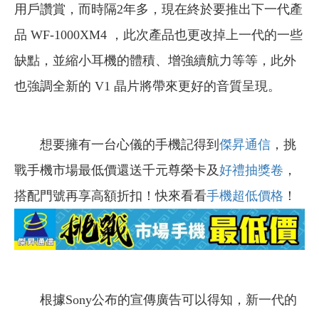
用戶讚賞，而時隔2年多，現在終於要推出下一代產
品 WF-1000XM4 ，此次產品也更改掉上一代的一些
缺點，並縮小耳機的體積、增強續航力等等，此外
也強調全新的 V1 晶片將帶來更好的音質呈現。
想要擁有一台心儀的手機記得到
傑昇通信
，挑
戰手機市場最低價還送千元尊榮卡及
好禮抽獎卷
，
搭配門號再享高額折扣！快來看看
手機超低價格
！
根據Sony公布的宣傳廣告可以得知，新一代的