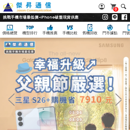
0
挑戰手機市場最低價~iPhone破盤現貨供應
價格總覽
機型排行
手機推薦
手機比較
舊機回收
門市據點
門號