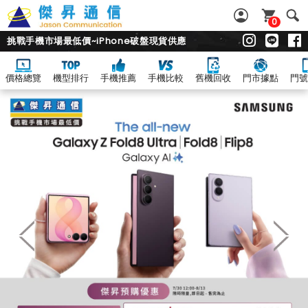
0
挑戰手機市場最低價~iPhone破盤現貨供應
價格總覽
機型排行
手機推薦
手機比較
舊機回收
門市據點
門號