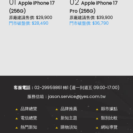
01
02
Apple iPhone 17
Apple iPhone 17
(256G)
Pro (256G)
(
原廠建議售價: $29,900
原廠建議售價: $39,900
原
門市破盤價: $28,490
門市破盤價: $36,790
門
客服電話：
02-29959861 轉1 (週一到週五 09:00-17:00)
jason.service@jyes.com.tw
品牌總覽
品牌推薦
縣市據點
電信總覽
新知主題
類別比較
熱門新知
購物須知
網站導覽