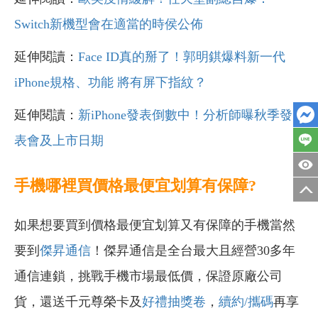
Switch新機型會在適當的時侯公佈
延伸閱讀：
Face ID真的掰了！郭明錤爆料新一代
iPhone規格、功能 將有屏下指紋？
延伸閱讀：
新iPhone發表倒數中！分析師曝秋季發
表會及上市日期
手機哪裡買價格最便宜划算有保障?
如果想要買到價格最便宜划算又有保障的手機當然
要到
傑昇通信
！傑昇通信是全台最大且經營30多年
通信連鎖，挑戰手機市場最低價，保證原廠公司
貨，還送千元尊榮卡及
好禮抽獎卷
，
續約/攜碼
再享