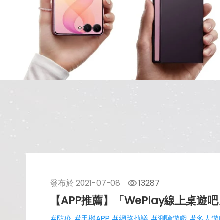
發布於
2021-07-08
13287
【APP推薦】「WePlay線上桌
#防疫
#手機APP
#網路熱議
#測驗遊戲
#多人遊