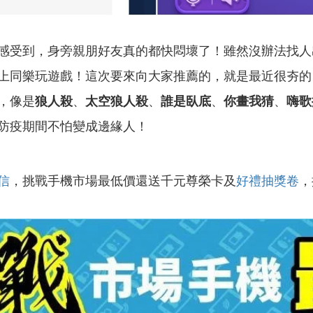
受到，身旁親朋好友真的都快悶壞了！雖然沒辦法找人
上同樂玩遊戲！這次要來向大家推薦的，就是最近很夯的
，像是
狼人殺
、
太空狼人殺
、
誰是臥底
、
你畫我猜
、
嗨歌
防疫期間不怕變成邊緣人！
信
，挑戰手機市場最低價還送千元尊榮卡及
好禮抽獎卷
，