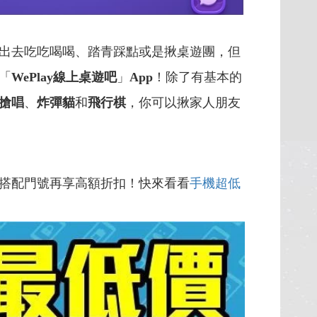
出去吃吃喝喝、踏青踩點或是揪桌遊團，但
「
WePlay線上桌遊吧
」
App
！除了有基本的
搶唱
、
炸彈貓
和
飛行棋
，你可以揪家人朋友
搭配門號再享高額折扣！快來看看
手機超低