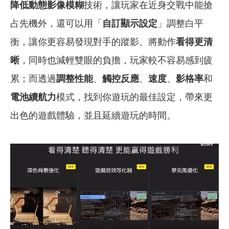
降低動態影像模糊
技術，讓玩家在近身交戰中能搶
占先機外，還可以用「
自訂顯示設定
」調整白平
衡，讓你更容易發現對手的蹤影、將動作
看得更
清
晰
，同時也減輕雙眼的負擔，玩家較不容易感到疲
累；而透過
調整性能
、
觸控反應
、
速度
、
影格率
和
電池續航力
模式，找到你遊玩的最佳設定，帶來更
出色的遊戲體驗，並且延續遊玩的時間。