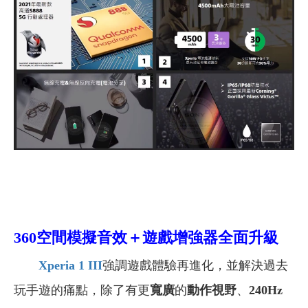
360空間模擬音效＋遊戲增強器全面升級
Xperia 1 III
強調遊戲體驗再進化，並解決過去
玩手遊的痛點，除了有更
寬廣
的
動作視野
、
240Hz