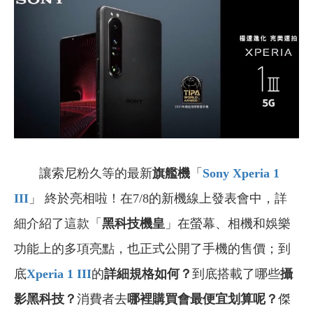
讓索尼粉久等的最新
旗艦機
「
Sony Xperia 1
III
」 終於亮相啦！在7/8的新機線上發表會中，詳
細介紹了這款「
黑科技機皇
」在螢幕、相機和娛樂
功能上的多項亮點，也正式公開了手機的售價；到
底
Xperia 1 III
的
詳細規格如何？
到底搭載了哪些
攝
影黑科技？
消費者去
哪裡購買會最便宜划算呢？
傑