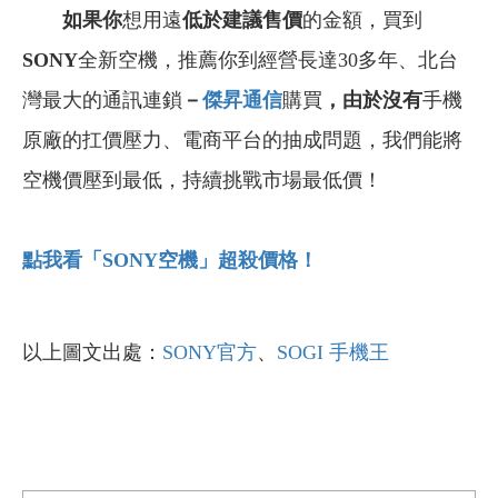
如果你
想用遠
低於建議售價
的金額，買到
SONY
全新空機，推薦你到經營長達30多年、北台
灣最大的通訊連鎖
－
傑昇通信
購買
，由於沒有
手機
原廠的扛價壓力、電商平台的抽成問題，我們能將
空機價壓到最低，持續挑戰市場最低價！
點我看「SONY
空機」超殺價格！
以上圖文出處：
SONY官方
、
SOGI 手機王