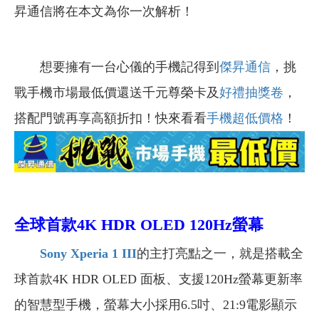
昇通信將在本文為你一次解析！
想要擁有一台心儀的手機記得到
傑昇通信
，挑
戰手機市場最低價還送千元尊榮卡及
好禮抽獎卷
，
搭配門號再享高額折扣！快來看看
手機超低價格
！
全球首款4K HDR OLED 120Hz螢幕
Sony Xperia 1 III
的主打亮點之一，就是搭載全
球首款4K HDR OLED 面板、支援120Hz螢幕更新率
的智慧型手機，螢幕大小採用6.5吋、21:9電影顯示