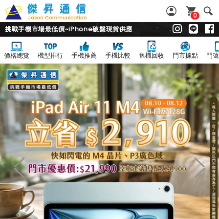
0
挑戰手機市場最低價~iPhone破盤現貨供應
價格總覽
機型排行
手機推薦
手機比較
舊機回收
門市據點
門號