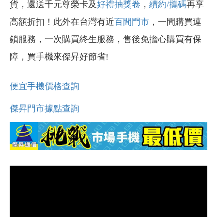
貨，還送千元尊榮卡及
好禮抽獎卷
，
續約/攜碼
再享
高額折扣！此外在台灣有近
百間門市
，一間購買連
鎖服務，一次購買終生服務，售後免擔心購買有保
障，買手機來傑昇好節省!
便宜手機價格查詢
傑昇門市據點查詢