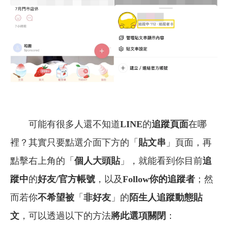
可能有很多人還不知道
LINE
的
追蹤頁面
在哪
裡？其實只要點選介面下方的「
貼文串
」頁面，再
點擊右上角的「
個人大頭貼
」，就能看到你目前
追
蹤中
的
好友/官方帳號
，以及
Follow你的追蹤者
；然
而若你
不希望被
「
非好友
」的
陌生人追蹤動態貼
文
，可以透過以下的方法
將此選項關閉
：