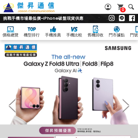
0
挑戰手機市場最低價~iPhone破盤現貨供應
價格總覽
機型排行
手機推薦
手機比較
舊機回收
門市據點
門號