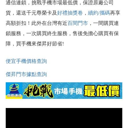
通信連鎖，挑戰手機市場最低價，保證原廠公司
貨，還送千元尊榮卡及
好禮抽獎卷
，
續約/攜碼
再享
高額折扣！此外在台灣有近
百間門市
，一間購買連
鎖服務，一次購買終生服務，售後免擔心購買有保
障，買手機來傑昇好節省!
便宜手機價格查詢
傑昇門市據點查詢