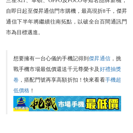
三星S21、華碩、OPPO及POCO等知名品牌新機，
自即日起至傑昇通信門市購機，最高現折8千，傑昇
通信下半年將繼續往南拓點，以破全台百間通訊門
市為目標邁進。
想要擁有一台心儀的手機記得到
傑昇通信
，挑
戰手機市場最低價還送千元尊榮卡及
好禮抽獎
卷
，搭配門號再享高額折扣！快來看看
手機超
低價格
！