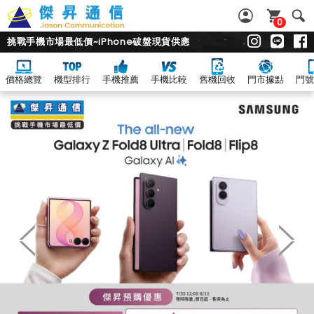
0
挑戰手機市場最低價~iPhone破盤現貨供應
價格總覽
機型排行
手機推薦
手機比較
舊機回收
門市據點
門號