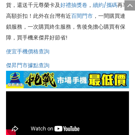
貨，還送千元尊榮卡及
好禮抽獎卷
，
續約/攜碼
再享
高額折扣！此外在台灣有近
百間門市
，一間購買連
鎖服務，一次購買終生服務，售後免擔心購買有保
障，買手機來傑昇好節省!
便宜手機價格查詢
傑昇門市據點查詢