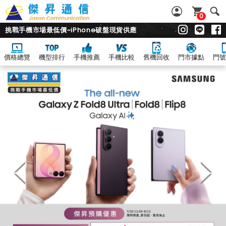
0
挑戰手機市場最低價~iPhone破盤現貨供應
價格總覽
機型排行
手機推薦
手機比較
舊機回收
門市據點
門號