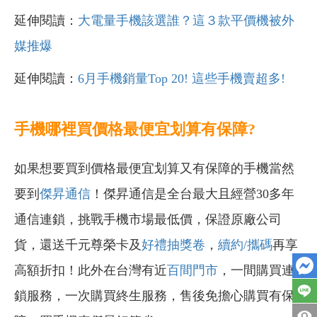
延伸閱讀：
大電量手機該選誰？這３款平價機被外
媒推爆
延伸閱讀：
6月手機銷量Top 20! 這些手機賣超多!
手機哪裡買價格最便宜划算有保障?
如果想要買到價格最便宜划算又有保障的手機當然
要到
傑昇通信
！傑昇通信是全台最大且經營30多年
通信連鎖，挑戰手機市場最低價，保證原廠公司
貨，還送千元尊榮卡及
好禮抽獎卷
，
續約/攜碼
再享
高額折扣！此外在台灣有近
百間門市
，一間購買連
鎖服務，一次購買終生服務，售後免擔心購買有保