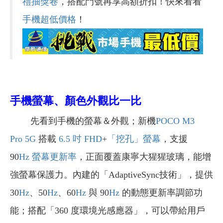
禮抽獎卷
，搭配門號再享高額折扣！快來看看
手機超低價格
！
手機螢幕、顏色外觀比一比
先看到手機的螢幕＆外觀；新機
POCO M3
Pro
5G
搭載
6.5 吋
FHD
+
「挖孔」螢幕
，支援
90
Hz
螢幕更新率
，正面覆蓋康寧大猩猩玻璃，能增
強螢幕保護力。內建的「AdaptiveSync技術」，提供
30
Hz
、50
Hz
、60
Hz
與 90
Hz
的動態更新率調節功
能；搭配「360 度環境光感應器」，可以帶給用戶