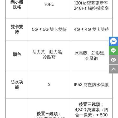
顯示器
120Hz 螢幕更新率
90Hz
規格
240Hz 觸控採樣率
雙卡雙
5G + 5G 雙卡雙待
4G + 4G 雙卡雙待
待
活力黃、動力黑、
冰霜藍、幻影黑、
顏色
冷酷藍
金屬銅
防水功
X
IP53 防塵防水保護
能
後置三鏡頭：
4,800 萬畫素（四
後置三鏡頭：
合一像素）+ 800