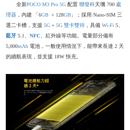
全新
POCO M3 Pro
5G
配置
聯發科
天璣 700
處
理器
，內建 「6
GB
+ 128
GB
」；採用 Nano-SIM 三
選二卡槽，支援
5G
+
5G
雙卡雙待
，具備
Wi-Fi
5、
藍牙
5.1、
NFC
、紅外線等功能。電量部分備有
5,000
mAh
電池，一般使用情況下，能帶來長達 2 天
的續航表現，並支援 18W 快充。