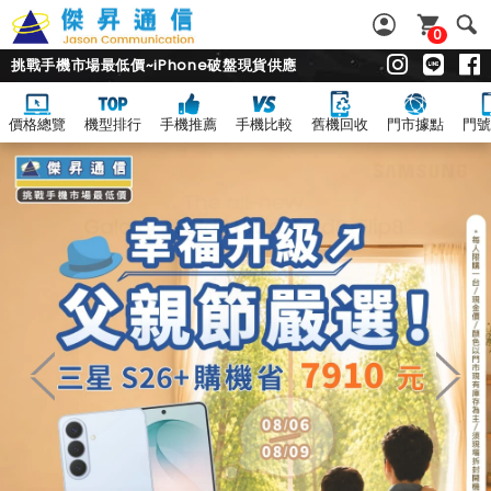
0
挑戰手機市場最低價~iPhone破盤現貨供應
價格總覽
機型排行
手機推薦
手機比較
舊機回收
門市據點
門號