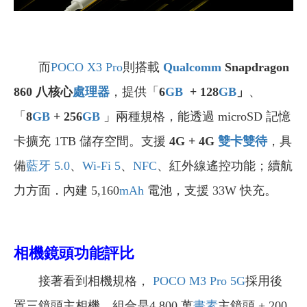
而
POCO X3 Pro
則搭載
Qualcomm
Snapdragon
860
八核心
處理器
，提供「
6
GB
+ 128
GB
」
、
「
8
GB
+ 256
GB
」兩種規格，能透過 microSD 記憶
卡擴充 1TB 儲存空間。支援
4G + 4G
雙卡雙待
，具
備
藍牙 5.0
、
Wi-Fi 5
、
NFC
、紅外線遙控功能；續航
力方面．內建 5,160
mAh
電池，支援 33W 快充。
相機鏡頭功能評比
接著看到相機規格，
POCO M3 Pro
5G
採用後
置三鏡頭主相機，組合是4,800 萬
畫素
主鏡頭 + 200