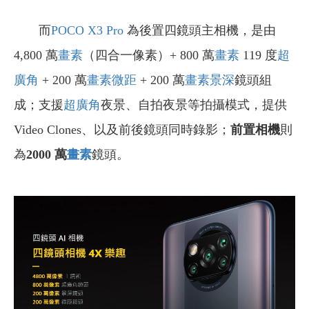
而
POCO X3 Pro
為後置四鏡頭主相機，是由
4,800 萬
畫素
（四合一像素）+ 800 萬
畫素
119 度
超
廣角
+ 200 萬
畫素
微距
+ 200 萬
畫素
景深
鏡頭組
成；支援
超廣角
夜景、自拍夜景等拍攝模式，提供
Video Clones、以及前後鏡頭同時錄影；
前置相機
則
為
2000
萬
畫素
鏡頭。