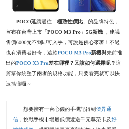
POCO
延續過往「
極致性價比
」的品牌特色，
宣布在台灣上市「
POCO M3 Pro
」
5G新機
，建議
售價6000元不到即可入手，可說是佛心來著！不過
也有消費者好奇，這款
POCO M3 Pro
新機
與先前推
出的
POCO X3 Pro
差在哪裡？又該如何選擇呢？
這
篇幫你統整了兩者的規格功能，只要看完就可以快
速搞懂囉～
想要擁有一台心儀的手機記得到
傑昇通
信
，挑戰手機市場最低價還送千元尊榮卡及
好