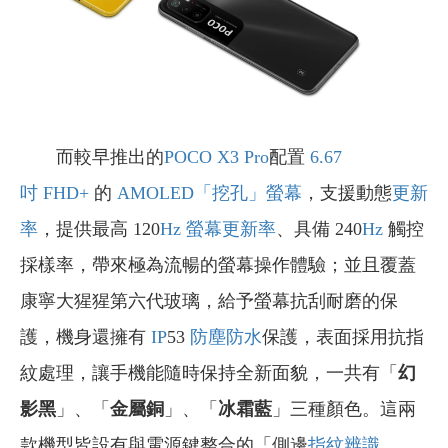
而較早推出的
POCO X3 Pro
配置
6.67
吋
FHD+
的
AMOLED
「挖孔」螢幕
，支援動態
更新
率
，提供最高 120
Hz 螢幕更新率
、具備 240
Hz
觸控
採樣率，帶來極為流暢的螢幕操作體驗；並且覆蓋
康寧大猩猩第六代玻璃，給予螢幕抗刮耐磨的保
護，機身還擁有
IP
53
防塵防水
保護，表面採用抗指
紋處理，讓手機能隨時保持全新面貌，一共有「
幻
影黑
」、「
金屬銅
」、「
冰霜藍
」三種顏色。這兩
款機型皆設有與電源鍵整合的「側邊
指紋辨識