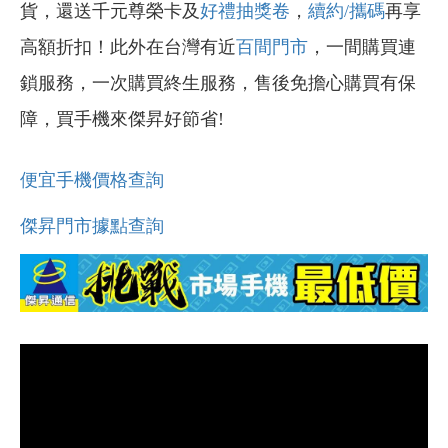
貨，還送千元尊榮卡及
好禮抽獎卷
，
續約/攜碼
再享
高額折扣！此外在台灣有近
百間門市
，一間購買連
鎖服務，一次購買終生服務，售後免擔心購買有保
障，買手機來傑昇好節省!
便宜手機價格查詢
傑昇門市據點查詢