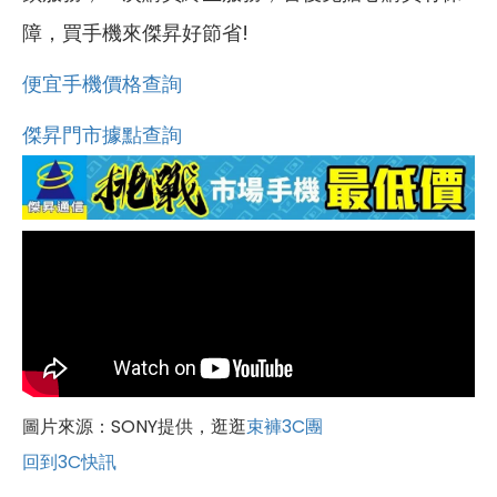
障，買手機來傑昇好節省!
便宜手機價格查詢
傑昇門市據點查詢
圖片來源：SONY提供，逛逛
束褲3C團
回到3C快訊