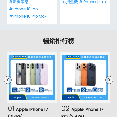
#新機消息
#摺疊機
#iPhone Ultra
#iPhone 18 Pro
#iPhone 18 Pro Max
暢銷排行榜
01
02
Apple iPhone 17
Apple iPhone 17
(256G)
Pro (256G)
(