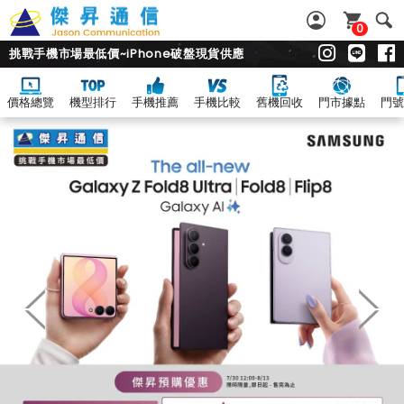
0
挑戰手機市場最低價~iPhone破盤現貨供應
價格總覽
機型排行
手機推薦
手機比較
舊機回收
門市據點
門號