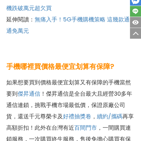
機跌破萬元超欠買
延伸閱讀：
無痛入手！5G手機購機策略 這幾款通
通免萬元
手機哪裡買價格最便宜划算有保障?
如果想要買到價格最便宜划算又有保障的手機當然
要到
傑昇通信
！傑昇通信是全台最大且經營30多年
通信連鎖，挑戰手機市場最低價，保證原廠公司
貨，還送千元尊榮卡及
好禮抽獎卷
，
續約/攜碼
再享
高額折扣！此外在台灣有近
百間門市
，一間購買連
鎖服務，一次購買終生服務，售後免擔心購買有保