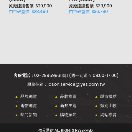
原廠建議售價: $29,900
原廠建議售價: $39,900
原
門市破盤價: $28,490
門市破盤價: $36,790
門
客服電話：
02-29959861 轉1 (週一到週五 09:00-17:00)
jason.service@jyes.com.tw
品牌總覽
品牌推薦
縣市據點
電信總覽
新知主題
類別比較
熱門新知
購物須知
網站導覽
傑昇通信 ALL RIGHTS RESERVED.