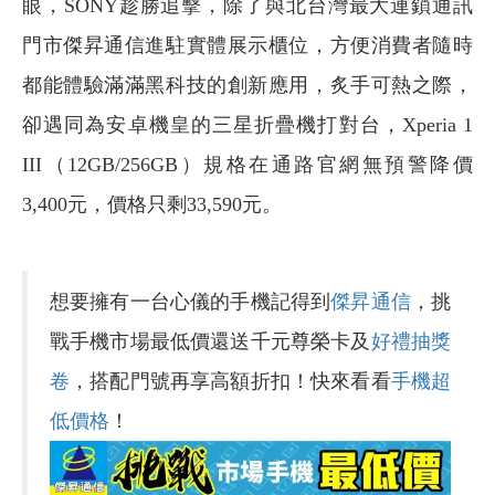
眼，SONY趁勝追擊，除了與北台灣最大連鎖通訊
門市傑昇通信進駐實體展示櫃位，方便消費者隨時
都能體驗滿滿黑科技的創新應用，炙手可熱之際，
卻遇同為安卓機皇的三星折疊機打對台，Xperia 1
III（12GB/256GB）規格在通路官網無預警降價
3,400元，價格只剩33,590元。
想要擁有一台心儀的手機記得到
傑昇通信
，挑
戰手機市場最低價還送千元尊榮卡及
好禮抽獎
卷
，搭配門號再享高額折扣！快來看看
手機超
低價格
！