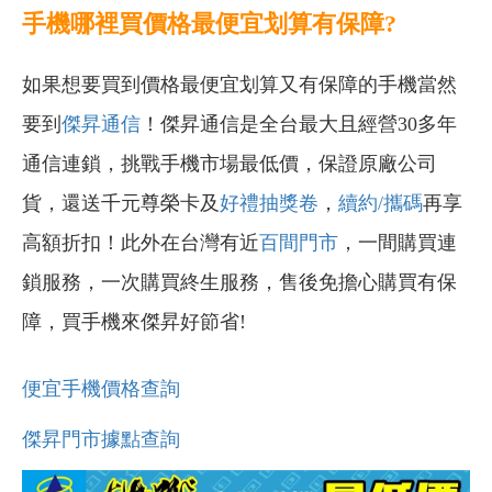
手機哪裡買價格最便宜划算有保障?
如果想要買到價格最便宜划算又有保障的手機當然
要到
傑昇通信
！傑昇通信是全台最大且經營30多年
通信連鎖，挑戰手機市場最低價，保證原廠公司
貨，還送千元尊榮卡及
好禮抽獎卷
，
續約/攜碼
再享
高額折扣！此外在台灣有近
百間門市
，一間購買連
鎖服務，一次購買終生服務，售後免擔心購買有保
障，買手機來傑昇好節省!
便宜手機價格查詢
傑昇門市據點查詢