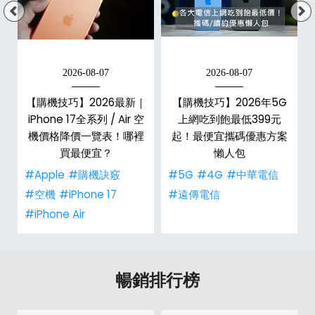
2026-08-07
2026-08-07
最
【購機技巧】2026最新｜
【購機技巧】2026年5G
機
iPhone 17全系列 / Air 空
上網吃到飽最低399元
機價格降價一覽表！哪裡
起！最便宜攜碼優惠方案
買最便宜？
懶人包
#Apple
#購機訣竅
#5G
#4G
#中華電信
#空機
#iPhone 17
#遠傳電信
#iPhone Air
暢銷排行榜