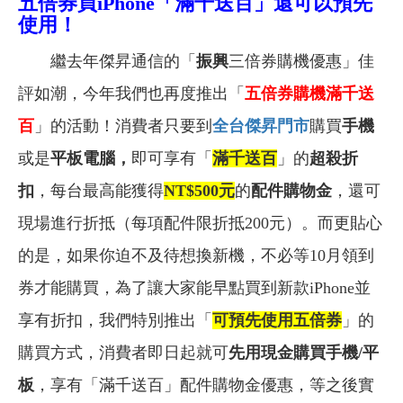
五倍券買
iPhone
「滿千送百」還可以預先
使用！
繼去年傑昇通信的「
振興
三倍券購機優惠」佳
評如潮，今年我們也再度推出「
五倍券購機滿千送
百
」的活動！消費者只要到
全台傑昇門市
購買
手機
或是
平板電腦，
即可享有「
滿千送百
」的
超殺折
扣
，每台最高能獲得
NT$500
元
的
配件購物金
，還可
現場進行折抵（每項配件限折抵200元）。而更貼心
的是，如果你迫不及待想換新機，不必等10月領到
券才能購買，
為了讓大家能早點買到新款iPhone並
享有折扣，我們特別推出「
可預先使用五倍券
」的
購買方式，消費者即日起就可
先用現金購買手機/平
板
，享有「滿千送百」配件購物金優惠，等之後實