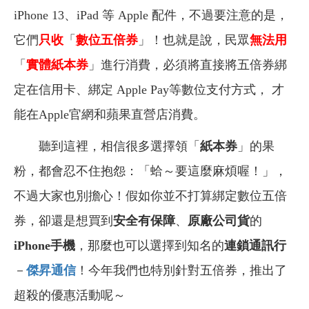
iPhone 13、iPad 等 Apple 配件，不過要注意的是，
它們
只收
「
數位五倍券
」！也就是說，民眾
無法用
「
實體紙本券
」進行消費，必須將直接將五倍券綁
定在信用卡、綁定 Apple Pay等數位支付方式， 才
能在Apple官網和蘋果直營店消費。
聽到這裡，相信很多選擇領「
紙本券
」的果
粉，都會忍不住抱怨：「蛤～要這麼麻煩喔！」，
不過大家也別擔心！假如你並不打算綁定數位五倍
券，卻還是想買到
安全有保障
、
原廠公司貨
的
iPhone手機
，那麼也可以選擇到知名的
連鎖通訊行
－
傑昇通信
！今年我們也特別針對五倍券，推出了
超殺的優惠活動呢～