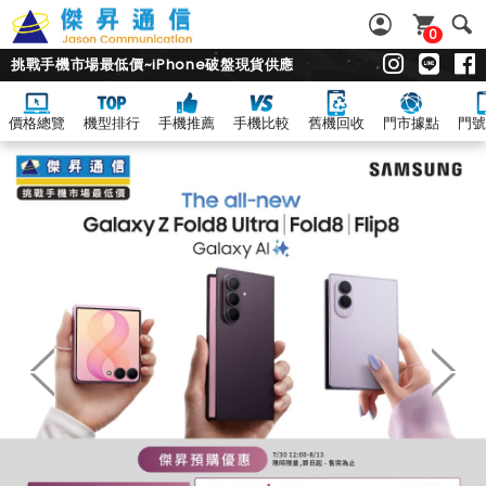
0
挑戰手機市場最低價~iPhone破盤現貨供應
價格總覽
機型排行
手機推薦
手機比較
舊機回收
門市據點
門號