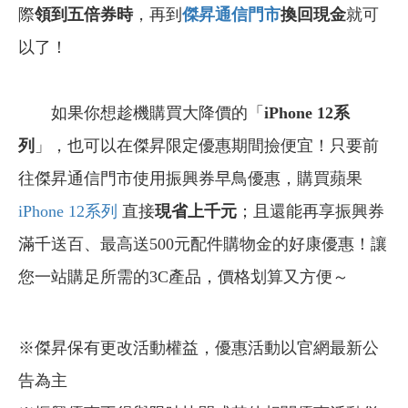
際
領到五倍券時
，再到
傑昇通信門市
換回現金
就可
以了！
如果你想趁機購買大降價的「
iPhone 12系
列
」，也可以在傑昇限定優惠期間撿便宜！只要前
往傑昇通信門市使用振興券早鳥優惠，購買蘋果
iPhone 12
系列
直接
現省上千元
；且還能再享振興券
滿千送百、最高送500元配件購物金的好康優惠！
讓
您一站購足所需的3C產品，價格划算又方便～
※傑昇保有更改活動權益，優惠活動以官網最新公
告為主