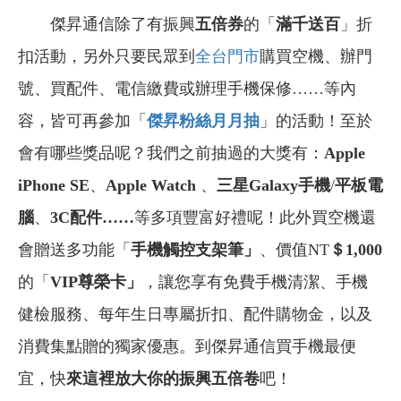
傑昇通信除了有振興
五倍券
的「
滿千送百
」折
扣活動，另外只要民眾到
全台門市
購買空機、辦門
號、買配件、電信繳費或辦理手機保修……等內
容，皆可再參加「
傑昇粉絲月月抽
」的活動！至於
會有哪些獎品呢？我們之前抽過的大獎有：
Apple
iPhone SE
、
Apple Watch
、
三星Galaxy手機
/
平板電
腦
、
3C
配件……
等多項豐富好禮呢！此外買空機還
會贈送多功能「
手機觸控支架筆」
、價值NT
＄1,000
的「
VIP
尊榮卡」
，讓您享有免費手機清潔、手機
健檢服務、每年生日專屬折扣、配件購物金，以及
消費集點贈的獨家優惠。到傑昇通信買手機最便
宜，快
來這裡放大你的振興五倍卷
吧！