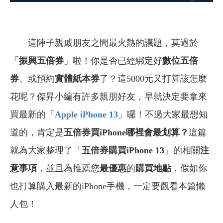
這陣子親戚朋友之間最火熱的議題，莫過於
「
振興五倍券
」啦！你是否已經綁定好
數位五倍
券
、或預約
實體紙本券
了？這5000元又打算該怎麼
花呢？傑昇小編有許多親朋好友，早就決定要拿來
買最新的「
Apple iPhone 13
」囉！不過大家最想知
道的，肯定是
五倍券買iPhone哪裡會最划算？
這篇
就為大家整理了「
五倍券購買iPhone 13
」的相關
注
意事項
，並且為推薦您
最優惠
的
購買地點
，假如你
也打算購入最新的iPhone手機，一定要觀看本篇懶
人包！