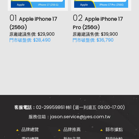
01
02
Apple iPhone 17
Apple iPhone 17
(256G)
Pro (256G)
(
原廠建議售價: $29,900
原廠建議售價: $39,900
原
門市破盤價: $28,490
門市破盤價: $36,790
門
價
客服電話：
02-29959861 轉1 (週一到週五 09:00-17:00)
jason.service@jyes.com.tw
品牌總覽
品牌推薦
縣市據點
電信總覽
新知主題
類別比較