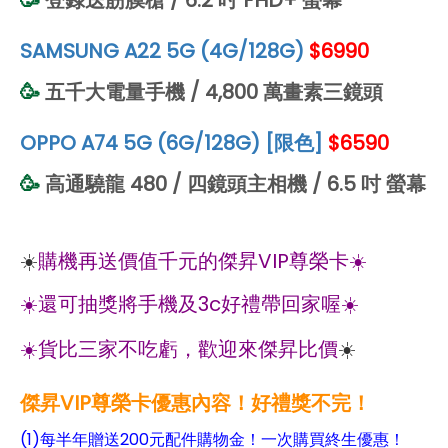
SAMSUNG A22 5G (4G/128G)
$6990
🥳
五千大電量手機 / 4,800 萬畫素三鏡頭
OPPO A74 5G (6G/128G) [限色]
$6590
🥳
高通驍龍 480 / 四鏡頭主相機 /
6.5 吋 螢幕
☀️
購機再送價值千元的傑昇VIP尊榮卡☀️
☀️還可抽獎將手機及3c好禮帶回家喔☀️
☀️貨比三家不吃虧，歡迎來傑昇比價
☀️
傑昇VIP尊榮卡優惠內容！好禮獎不完！
(1)每半年贈送200元配件購物金！一次購買終生優惠！