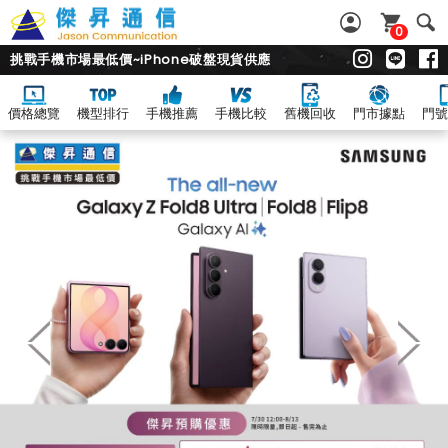
0
挑戰手機市場最低價~iPhone破盤現貨供應
價格總覽
機型排行
手機推薦
手機比較
舊機回收
門市據點
門號