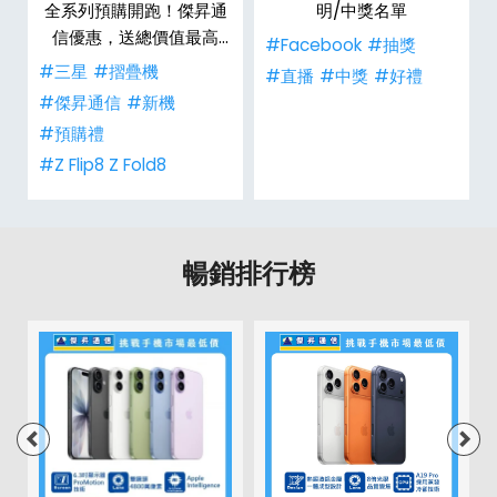
全系列預購開跑！傑昇通
明/中獎名單
信優惠，送總價值最高
#Facebook
#抽獎
$2,180 好禮
#三星
#摺疊機
禮
#直播
#中獎
#好禮
#傑昇通信
#新機
#預購禮
#Z Flip8 Z Fold8
暢銷排行榜