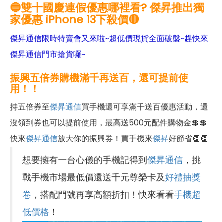
🔵雙十國慶連假優惠哪裡看? 傑昇推出獨
家優惠 iPhone 13下殺價
🔴
傑昇通信限時特賣會又來啦~超低價現貨全面破盤~趕快來
傑昇通信門市搶貨囉~
振興五倍券購機滿千再送百，還可提前使
用！！
持五倍券至
傑昇通信
買手機還可享滿千送百優惠活動，還
沒領到券也可以提前使用，最高送500元配件購物金💲💲
快來
傑昇通信
放大你的振興券！買手機來
傑昇
好節省👏👏
想要擁有一台心儀的手機記得到
傑昇通信
，挑
戰手機市場最低價還送千元尊榮卡及
好禮抽獎
卷
，搭配門號再享高額折扣！快來看看
手機超
低價格
！