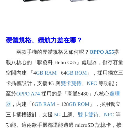
硬體規格、續航力差在哪？
兩款手機的硬體規格又如何呢？
OPPO A55
搭
載八核心的「聯發科 Helio G35」處理器，儲存容量
空間內建 「4
GB
RAM
+ 64
GB
ROM
」，採用獨立三
卡插槽設計，支援4G 與
雙卡雙待
、
NFC
等功能
；
至於
OPPO
A74
採用的是「
高通
S480
」八核心
處理
器
，內建「6
GB
RAM
+ 128
GB
ROM
」
，採用獨立
三卡插槽設計，支援
5G
上網、
雙卡雙待
、
NFC
等
功能。這兩款手機都還能透過 microSD 記憶卡，擴