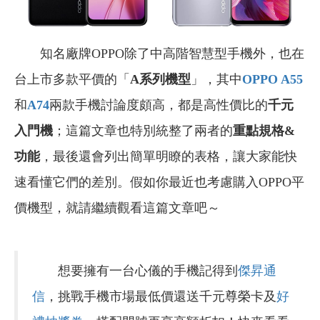
知名廠牌OPPO除了中高階智慧型手機外，也在
台上市多款平價的「
A系列機型
」，其中
OPPO A55
和
A74
兩款手機討論度頗高，都是高性價比的
千元
入門機
；這篇文章也特別統整了兩者的
重點規格&
功能
，最後還會列出簡單明瞭的表格，讓大家能快
速看懂它們的差別。假如你最近也考慮購入OPPO平
價機型，就請繼續觀看這篇文章吧～
想要擁有一台心儀的手機記得到
傑昇通
信
，挑戰手機市場最低價還送千元尊榮卡及
好