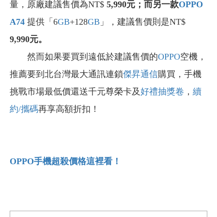
量，
原廠建議售價為NT$
5,990
元；而另一款
OPPO
A74
提供「6
GB
+128
GB
」，建議售價則是NT$
9,990
元。
然而如果要買到遠低於建議售價的
OPPO
空機，
推薦要到北台灣最大通訊連鎖
傑昇通信
購買，手機
挑戰市場最低價還送千元尊榮卡及
好禮抽獎卷
，
續
約/攜碼
再享高額折扣！
OPPO
手機超殺價格這裡看！