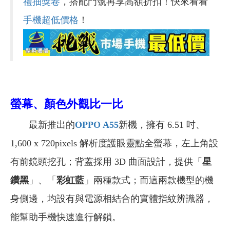
禮抽獎卷
，搭配門號再享高額折扣！快來看看
手機超低價格
！
螢幕、顏色外觀比一比
最新推出的
OPPO A55
新機，擁有 6.51 吋、
1,600 x 720pixels 解析度護眼靈點全螢幕，左上角設
有前鏡頭挖孔；背蓋採用 3D 曲面設計，提供「
星
鑽黑
」、「
彩虹藍
」兩種款式；而這兩款機型的機
身側邊，均設有與電源相結合的實體指紋辨識器，
能幫助手機快速進行解鎖。