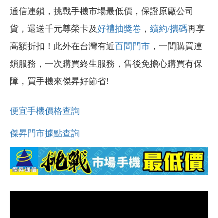
通信連鎖，挑戰手機市場最低價，保證原廠公司
貨，還送千元尊榮卡及
好禮抽獎卷
，
續約/攜碼
再享
高額折扣！此外在台灣有近
百間門市
，一間購買連
鎖服務，一次購買終生服務，售後免擔心購買有保
障，買手機來傑昇好節省!
便宜手機價格查詢
傑昇門市據點查詢