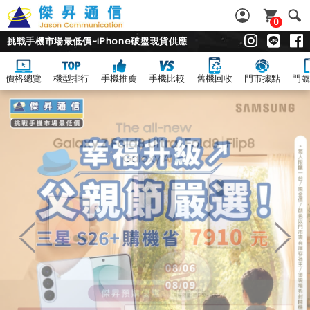
0
挑戰手機市場最低價~iPhone破盤現貨供應
價格總覽
機型排行
手機推薦
手機比較
舊機回收
門市據點
門號