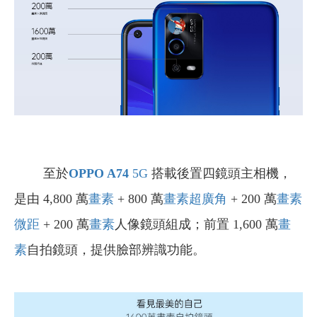
至於
OPPO
A74
5G
搭載後置四鏡頭主相機，
是由 4,800 萬
畫素
+ 800
萬
畫素
超廣角
+ 200
萬
畫素
微距
+ 200
萬
畫素
人像鏡頭組成；前置 1,600 萬
畫
素
自拍鏡頭，提供臉部辨識功能。