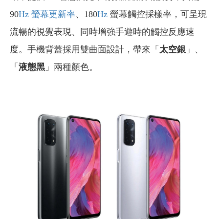
90
Hz
螢幕更新率
、180
Hz
螢幕觸控採樣率，可呈現
流暢的視覺表現、同時增強手遊時的觸控反應速
度。手機背蓋採用雙曲面設計，帶來「
太空銀
」、
「
液態黑
」兩種顏色。