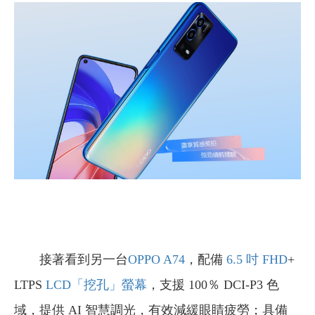
接著看到另一台
OPPO
A74
，
配備
6.5
吋
FHD
+
LTPS
LCD
「挖孔」螢幕
，支援 100％ DCI-P3 色
域，提供 AI 智慧調光，有效減緩眼睛疲勞；具備