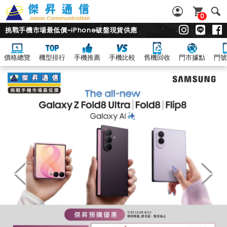
0
挑戰手機市場最低價~iPhone破盤現貨供應
價格總覽
機型排行
手機推薦
手機比較
舊機回收
門市據點
門號