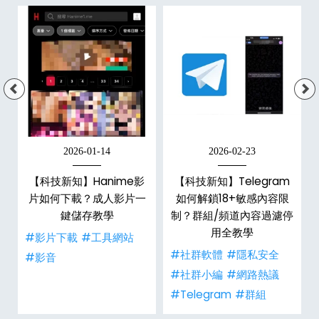
2026-01-14
2026-02-23
【科技新知】Hanime影
【科技新知】Telegram
戶
片如何下載？成人影片一
如何解鎖18+敏感內容限
鍵儲存教學
制？群組/頻道內容過濾停
用全教學
#影片下載
#工具網站
#社群軟體
#隱私安全
#影音
#社群小編
#網路熱議
#Telegram
#群組