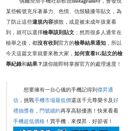
偶爾滑滑手機社群軟體
Instagram
時，會發現
某些帳號充斥著暴力、色情、仇恨騷擾等貼文，為
了防止這些
違規內容
擴散，或是被未成年孩童看
到，就可以選擇
檢舉該則貼文
；然而很多人通常在
檢舉之後，都
沒有收到
官方的
檢舉結果通知
，所以
今天這篇文章就要來教大家，
如何查看IG貼文的檢
舉紀錄
和
結果？
讓你能即時掌握官方的處理速度！
想要擁有一台心儀的手機記得到
傑昇通
信
，挑戰
手機市場最低價
還送千元尊榮卡及
好
禮抽獎卷
，
門號續約
再享高額優惠！快來看看
手機超低價格
！買手機．來傑昇．好節省！