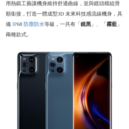
用熱鍛工藝讓機身維持舒適曲線，並與鏡頭模組滑
順銜接，打造一體成型3D 未來科技感流線機身，具
備
IP
68
防塵防水
等級，一共有「
鏡黑
」、「
霧藍
」
兩種款式。