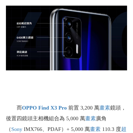
而
OPPO
Find X3 Pro
前置 3,200 萬
畫素
鏡頭，
後置四鏡頭主相機組合為 5,000 萬
畫素
廣角
（
Sony
IMX766、PDAF）+ 5,000 萬
畫素
110.3 度
超