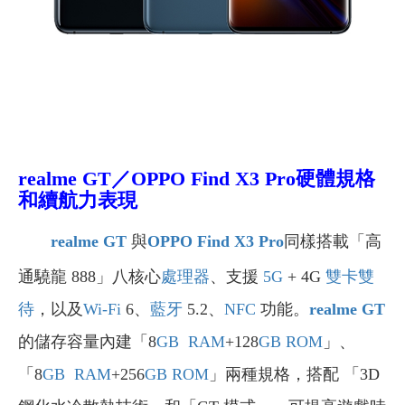
realme GT／OPPO Find X3 Pro
硬體規格
和續航力表現
realme GT
與
OPPO
Find X3 Pro
同樣搭載「高
通驍龍 888」八核心
處理器
、支援
5G
+ 4G
雙卡雙
待
，以及
Wi-Fi
6、
藍牙
5.2、
NFC
功能。
realme GT
的儲存容量內建「8
GB
RAM
+128
GB
ROM
」、
「8
GB
RAM
+256
GB
ROM
」兩種規格，搭配 「3D