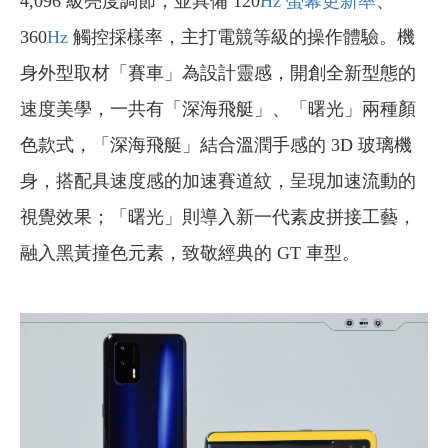
4,096 級亮度調節，並具備 120
Hz 螢幕更新率
、
360
Hz
觸控採樣率，主打電競等級的操作體驗。機
身外型取材「賽車」為設計靈感，開創全新型態的
速度美學，一共有「深海飛艇」、「曙光」兩種顏
色款式，「深海飛艇」結合溫潤手感的 3D 玻璃機
身，搭配具速度感的加速賽道紋，呈現加速流動的
視覺效果；「曙光」則導入新一代素皮拼接工藝，
融入黑黃撞色元素，致敬經典的 GT 車型。