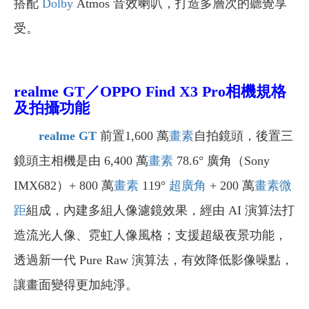
搭配
Dolby
Atmos 音效喇叭，打造多層次的聽覺享
受。
realme GT／OPPO Find X3 Pro
相機規格
及拍攝功能
realme GT
前置1,600 萬
畫素
自拍鏡頭，後置三
鏡頭主相機是由 6,400 萬
畫素
78.6° 廣角（Sony
IMX682）+ 800 萬
畫素
119°
超廣角
+ 200 萬
畫素
微
距
組成，內建多組人像濾鏡效果，經由 AI 演算法打
造流光人像、霓虹人像風格；支援超級夜景功能，
透過新一代 Pure Raw 演算法，有效降低影像噪點，
讓畫面變得更加純淨。