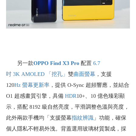
另一款
OPPO
Find X3 Pro
配置
6.7
吋
3K
AMOLED
「挖孔」
雙
曲面螢幕
，支援
120
Hz
螢幕更新率
，提供 O-Sync 超頻響應，並結合
O1 超感畫質引擎，具備
HDR
10+、10 億色臻彩顯
示，搭配 8192 級自然亮度，平滑調整色溫與亮度，
此外兩款手機均「支援螢幕
指紋辨識
」功能，確保
個人隱私不輕易外洩。背蓋選用玻璃材質製成，採