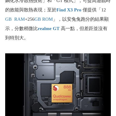
鋼化水冷散熱技術」和「GT 模式」，可提高遊戲時
的效能與散熱表現；至於
Find X3 Pro
僅提供「12
GB
RAM
+256
GB
ROM
」，以安兔兔跑分的結果顯
示，分數稍微比
realme GT
高一點，但差距並沒有
到特別大。