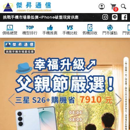
0
挑戰手機市場最低價~iPhone破盤現貨供應
價格總覽
機型排行
手機推薦
手機比較
舊機回收
門市據點
門號