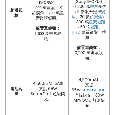
（Sony IMX766）
IMX682）
+ 1,300 萬
畫素
長焦
+ 800 萬畫素 119°
相機規
（5 倍混合光學
變
超廣角 + 200 萬畫
格
焦
、20 數位
變焦
）
素微距鏡頭。
+ 300 萬
畫素
微距
（60 倍
微距
、
前置單鏡頭：
FHD
畫質錄影）鏡
1,600 萬畫素鏡
頭。
頭。
前置單鏡頭：
3,200 萬畫素鏡
頭。
4,500mAh
4,500mAh 電池
支援
支援 65W
電池容
65W
SuperVOOC
SuperDart 超級閃
量
有線快充、30W
充。
AirVOOC 無線快
充。