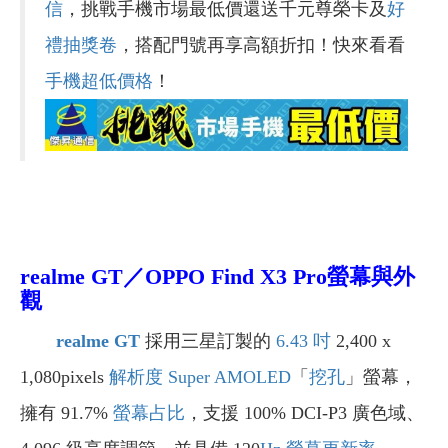
信
，挑戰手機市場最低價還送千元尊榮卡及
好
禮抽獎卷
，搭配門號再享高額折扣！快來看看
手機超低價格
！
realme GT／OPPO Find X3 Pro
螢幕與外
觀
realme GT
採用三星訂製的
6.43 吋
2,400 x
1,080pixels
解析度
Super AMOLED
「
挖孔
」螢幕，
擁有 91.7%
螢幕占比
，支援 100% DCI-P3 廣色域、