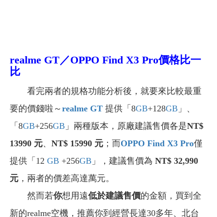
realme GT／OPPO Find X3 Pro
價格比一
比
看完兩者的規格功能分析後，就要來比較最重
要的價錢啦～
realme GT
提供
「8
GB
+128
GB
」、
「8
GB
+256
GB
」兩種版本，原廠建議售價各是
NT$
13990 元
、
NT$ 15990 元
；而
OPPO Find X3 Pro
僅
提供
「12
GB
+256
GB
」，建議售價為
NT$ 32,990
元
，兩者的價差高達萬元。
然而若
你
想用遠
低於建議售價
的金額，買到全
新的realme空機，推薦你到經營長達30多年、北台