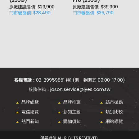
(256G)
Pro (256G)
(
原廠建議售價: $29,900
原廠建議售價: $39,900
原
門市破盤價: $28,490
門市破盤價: $36,790
門
客服電話：
02-29959861 轉1 (週一到週五 09:00-17:00)
jason.service@jyes.com.tw
品牌總覽
品牌推薦
縣市據點
電信總覽
新知主題
類別比較
熱門新知
購物須知
網站導覽
傑昇通信 ALL RIGHTS RESERVED.