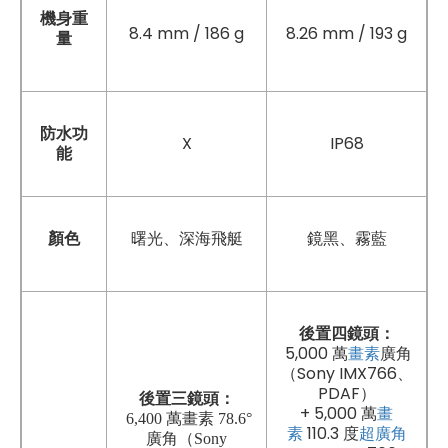
機身重
8.4 mm / 186 g
8.26 mm / 193 g
量
防水功
X
IP68
能
顏色
曙光
、
深海飛艇
鏡黑、霧藍
後置四鏡頭：
5,000 萬
畫素
廣角
（Sony IMX766、
PDAF）
後置三鏡頭：
+ 5,000 萬
畫
6,400 萬畫素 78.6°
素
110.3 度
超廣角
廣角（Sony