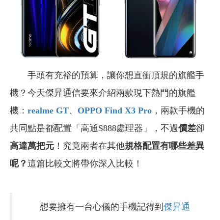
手頭有充裕的預算，讓你想直衝頂規的旗艦手
機？今天傑昇通信要來介紹兩款現下熱門的旗艦
機：
realme GT
、
OPPO Find X3 Pro
，兩款手機的
共同點是都配置「高通S888處理器」，不過
價差
卻
高達萬把元
！究竟兩者在其他
規格配置有哪些差異
呢？
這篇比較文將帶你深入比較！
想要擁有一台心儀的手機記得到
傑昇通