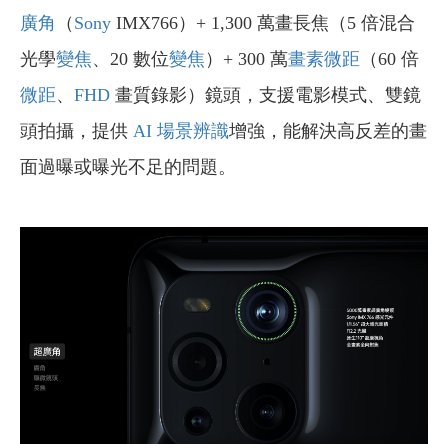
廣角
（
Sony
IMX766）+ 1,300 萬畫長焦（5 倍混合
光學
變焦
、20 數位
變焦
）+ 300 萬
畫素
微距
（60 倍
微距
、
FHD
畫質錄影）鏡頭，支援電影模式、雙鏡
頭拍攝，提供
AI 場景辨識
增強，能解決高反差的畫
面過曝或曝光不足的問題。