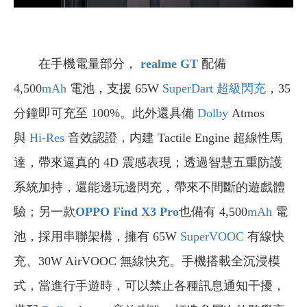
在手機電量部分，
realme GT
配備
4,500
mAh
電池，支援 65W
SuperDart 超級閃充
，35
分鐘即可充至 100%。此外還具備
Dolby
Atmos
與
Hi-Res
音效認證，内建 Tactile Engine 超線性馬
達，帶來逼真的 4D 震感表現；透過智慧五重防護
系統加持，還能邊玩邊閃充，帶來不間斷的遊戲體
驗；另一款
OPPO
Find X3 Pro
也備有 4,500
mAh
電
池，採用串聯架構，擁有 65W
SuperVOOC
有線快
充、30W AirVOOC 無線快充。手機搭載全沉浸模
式，當進行手遊時，可以禁止各種訊息通知干擾，