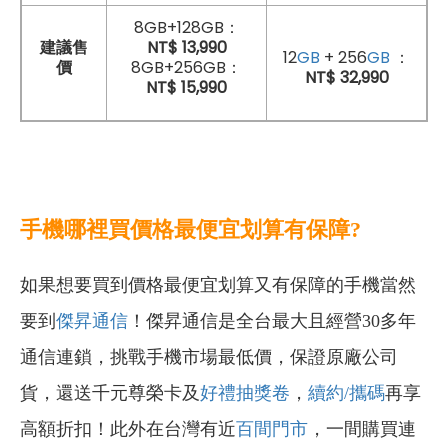
8GB+128GB：
NT$ 13,990
建議售
12
GB
+ 256
GB
：
8GB+256GB：
價
NT$ 32,990
NT$ 15,990
手機哪裡買價格最便宜划算有保障?
如果想要買到價格最便宜划算又有保障的手機當然
要到
傑昇通信
！傑昇通信是全台最大且經營30多年
通信連鎖，挑戰手機市場最低價，保證原廠公司
貨，還送千元尊榮卡及
好禮抽獎卷
，
續約/攜碼
再享
高額折扣！此外在台灣有近
百間門市
，一間購買連