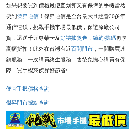
如果想要買到價格最便宜划算又有保障的手機當然
要到
傑昇通信
！傑昇通信是全台最大且經營30多年
通信連鎖，挑戰手機市場最低價，保證原廠公司
貨，還送千元尊榮卡及
好禮抽獎卷
，
續約/攜碼
再享
高額折扣！此外在台灣有近
百間門市
，一間購買連
鎖服務，一次購買終生服務，售後免擔心購買有保
障，買手機來傑昇好節省!
便宜手機價格查詢
傑昇門市據點查詢