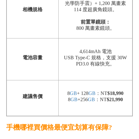
光學防手震）+ 1,200 萬畫素
相機規格
114 度超廣角鏡頭。
前置單鏡頭
：
800
萬畫素鏡頭
。
4,614mAh 電池
電池容量
USB Type-C 規格，支援 30W
PD3.0 有線快充。
8
GB
+ 128
GB
：NT
$18,990
建議售價
8
GB
+256
GB
：NT
$21,990
手機哪裡買價格最便宜划算有保障?