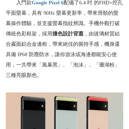
入門款
Google Pixel 6
配備了6.4 吋 的FHD+挖孔
平面螢幕，具有 90Hz 螢幕更新率，帶來滑順的螢
幕操作體驗，並支援螢幕指紋辨識。手機外觀打破
傳統色彩框架，採用
撞色設計背蓋
，由玻璃材質結
合霧面鋁合金邊框，帶來絕佳的握持手感，機身還
具備 IP68 防塵防水，讓你游泳或海邊都能安心使
用，一共帶來「風暴黑」、「泡沫」、「珊湖粉」
三種亮眼顏色。