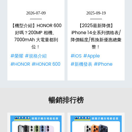
2026-07-09
2025-09-19
手
【機型介紹】HONOR 600
【2025最新降價】
h
好嗎？200MP 相機、
iPhone 14全系列價格表/
整
7000mAh 大電量都到
降價幅度/舊換新優惠總彙
位！
整！
#榮耀
#規格介紹
#iOS
#Apple
#HONOR
#HONOR 600
#新機發表
#iPhone
暢銷排行榜