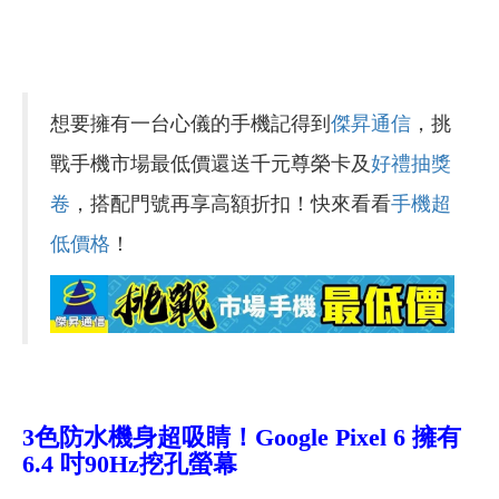
想要擁有一台心儀的手機記得到
傑昇通信
，挑
戰手機市場最低價還送千元尊榮卡及
好禮抽獎
卷
，搭配門號再享高額折扣！快來看看
手機超
低價格
！
3
色防水機身超吸睛！
Google Pixel 6
擁有
6.4
吋
90Hz
挖孔
螢幕