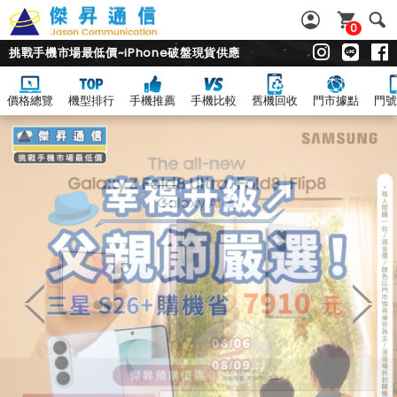
0
挑戰手機市場最低價~iPhone破盤現貨供應
價格總覽
機型排行
手機推薦
手機比較
舊機回收
門市據點
門號