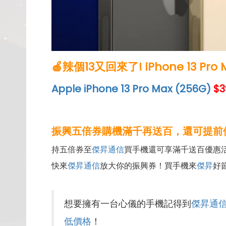
🍎辣個13又回來了! iPhone 13 P
Apple iPhone 13 Pro Max (256G)
$3
振興五倍券購機滿千再送百，還可提前
持五倍券至
傑昇通信
買手機還可享滿千送百優惠活
快來
傑昇通信
放大你的振興券！買手機來
傑昇
好節
想要擁有一台心儀的手機記得到
傑昇通
低價格
！