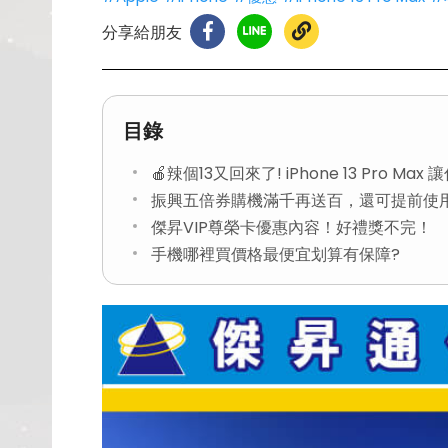
分享給朋友
目錄
🍎辣個13又回來了! iPhone 13 Pro Ma
振興五倍券購機滿千再送百，還可提前使
傑昇VIP尊榮卡優惠內容！好禮獎不完！
手機哪裡買價格最便宜划算有保障?