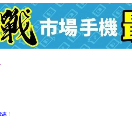
️
！
優惠！