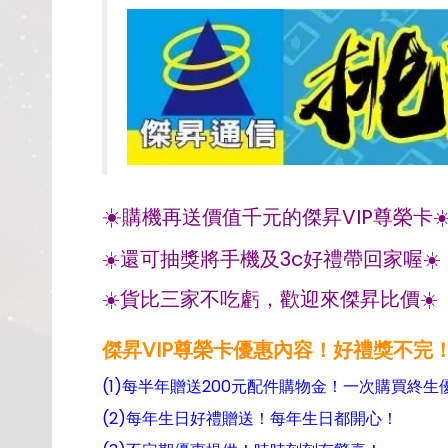
☀️
購機再送價值千元的傑昇VIP尊榮卡☀
☀️還可抽獎將手機及3c好禮帶回家喔☀️
☀️貨比三家不吃虧，歡迎來傑昇比價☀️
傑昇VIP尊榮卡優惠內容！好禮獎不完
(1)每半年贈送200元配件購物金！一次購買終生
(2)每年生日好禮贈送！每年生日都開心！