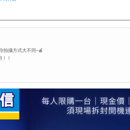
x 讓你拍攝方式大不同~🍎
用！！