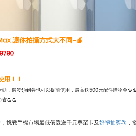
ro Max 讓你拍攝方式大不同~
🍎
9790
使用！！
動，還沒領到券也可以提前使用，最高送500元配件購物金💲
省👏👏
信
，挑戰手機市場最低價還送千元尊榮卡及
好禮抽獎卷
，