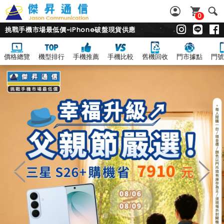
0
挑戰手機市場最低價~iPhone破盤現貨供應
價格總覽
機型排行
手機推薦
手機比較
舊機回收
門市據點
門號