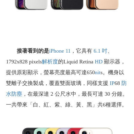
接著看到的是
iPhone 11
，它具有
6.1 吋
、
1792x828 pixels
解析度
的Liquid Retina
HD
顯示器，
提供原彩顯示，螢幕亮度最高可達650
nit
s。機身以
雙離子交換製成，覆蓋雙面玻璃，同樣支援
IP
68
防
水防塵
，在最深達 2 公尺水中，最長可達 30 分鐘。
一共帶來「白、紅、紫、綠、黃、黑」共6種選擇。