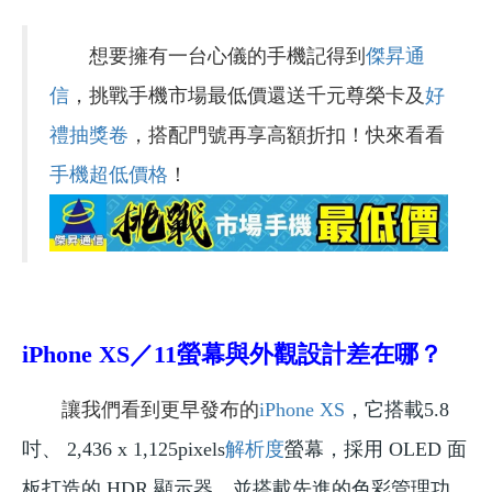
想要擁有一台心儀的手機記得到
傑昇通
信
，挑戰手機市場最低價還送千元尊榮卡及
好
禮抽獎卷
，搭配門號再享高額折扣！快來看看
手機超低價格
！
iPhone XS／11
螢幕與外觀設計差在哪？
讓我們看到更早發布的
iPhone XS
，它搭載5.8
吋、 2,436 x 1,125pixels
解析度
螢幕，採用 OLED 面
板打造的 HDR 顯示器，並搭載先進的色彩管理功