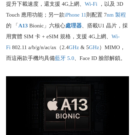
提升下載速度，還支援 4G上網、
Wi-Fi
，以及 3D
Touch 應用功能；另一款
iPhone 11
則配置 7
nm
製程
的 「
A13
Bionic」六核心
處理器
、搭載U1 晶片，採
用實體 SIM 卡 + eSIM 規格，支援 4G上網、
Wi-
Fi
802.11 a/b/g/n/ac/ax（2.4
GHz
& 5
GHz
）MIMO，
而這兩款手機均具備
藍牙 5.0
、Face ID 臉部解鎖。