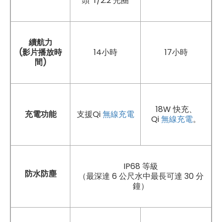
頭 f/2.2 光圈
續航力
(影片播放時
14小時
17小時
間)
18W 快充、
充電功能
支援Qi
無線充電
Qi
無線充電
。
IP68 等級
防水防塵
（最深達 6 公尺水中最長可達 30 分
鐘）