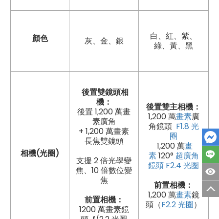
白、紅、紫、
顏色
灰、金、銀
綠、黃、黑
後置雙鏡頭相
機：
後置雙主相機：
後置 1,200 萬畫
1,200 萬
畫素
廣
素廣角
角鏡頭
F1.8 光
+ 1,200 萬畫素
圈
長焦雙鏡頭
1,200 萬
畫
相機(光圈)
素
120°
超廣角
支援 2 倍光學變
鏡頭
F2.4 光圈
焦、10 倍數位變
焦
前置相機：
1,200 萬
畫素
鏡
前置相機：
頭（
F2.2 光圈
）
1200 萬畫素鏡