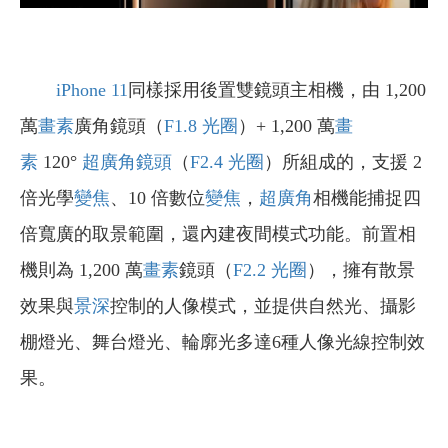
iPhone 11
同樣採用後置雙鏡頭主相機，由 1,200
萬
畫素
廣角鏡頭（
F1.8 光圈
）+ 1,200 萬
畫
素
120°
超廣角鏡頭
（
F2.4 光圈
）所組成的，支援 2
倍光學
變焦
、10 倍數位
變焦
，
超廣角
相機能捕捉四
倍寬廣的取景範圍，還內建夜間模式功能。前置相
機則為 1,200 萬
畫素
鏡頭（
F2.2 光圈
），擁有散景
效果與
景深
控制的人像模式，並提供自然光、攝影
棚燈光、舞台燈光、輪廓光多達6種人像光線控制效
果。