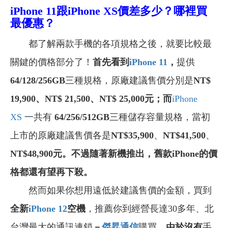
iPhone 11
跟iPhone XS價差多少？哪裡買
最優惠？
都了解兩款手機的各項規格之後，就要比較最
關鍵的價格部分了！
首先看到
iPhone 11
，
提供
64/128/256GB
三種規格，原廠建議售價分別是
NT$
19,900
、
NT$ 21,500
、
NT$ 25,000
元；而
iPhone
XS
一共有
64/256/512GB
三種儲存容量規格，當初
上市的原廠建議售價各是
NT$35,900
、
NT$41,500
、
NT$48,900元
。不過隨著新機推出，舊款iPhone的價
格都還有望再下殺。
然而如果你想用遠低於建議售價的金額，買到
全新
iPhone 12
空機
，推薦你到經營長達30多年、北
台灣最大的通訊連鎖
－
傑昇通信
購買
，由於沒有
手