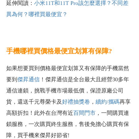
延伸閱讀：
小米11T和11T Pro該怎麼選擇？不同差
異為何？哪裡買最便宜？
手機哪裡買價格最便宜划算有保障?
如果想要買到價格最便宜划算又有保障的手機當然
要到
傑昇通信
！傑昇通信是全台最大且經營30多年
通信連鎖，挑戰手機市場最低價，保證原廠公司
貨，還送千元尊榮卡及
好禮抽獎卷
，
續約/攜碼
再享
高額折扣！此外在台灣有近
百間門市
，一間購買連
鎖服務，一次購買終生服務，售後免擔心購買有保
障，買手機來傑昇好節省!