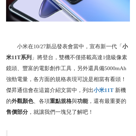
小米在10/27新品發表會當中，宣布新一代「
小
米11T系列
」將登台，雙機不僅搭載高達1億級像素
鏡頭、豐富的電影創作工具，另外還具備5000mAh
強勁電量，各方面的規格表現可說是相當有看頭！
傑昇通信會在這篇介紹文當中，列出
小米11T
新機
的
外觀顏色
、各項
重點規格
與
功能
，還有最重要的
售價部分
，就讓我們一塊兒了解吧！