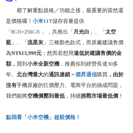
都了解重點規格／功能之後，最重要的當然還
是價格囉！
小米11T
儲存容量提供
「8
GB
+256
GB
」，共推出「
月光白
」、「
太空
藍
」、「
流星灰
」三種顏色款式，而原廠建議售價
為
NT$13,999元
；然而若想用
遠低於建議售價的金
額，
買到
小米全新空機
，推薦你到經營長達30多
年、
北台灣最大
的
通訊連鎖－
傑昇通信
購買
，由於
沒有
手機原廠的扛價壓力、電商平台的抽成問題，
我們能將
空機價壓到最低
，持續
挑戰市場最低價
！
點我看「小米空機」超殺價格！