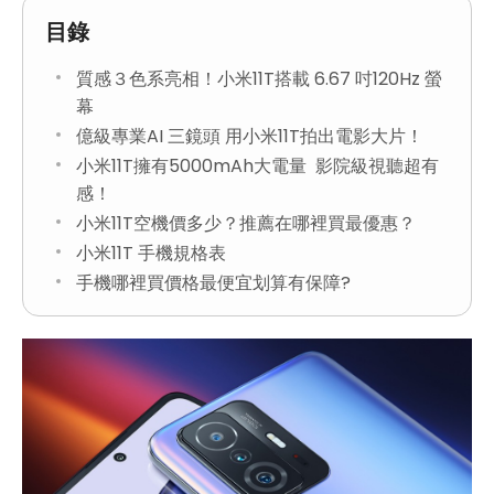
目錄
質感３色系亮相！小米11T搭載 6.67 吋120Hz 螢
幕
億級專業AI 三鏡頭 用小米11T拍出電影大片！
小米11T擁有5000mAh大電量 影院級視聽超有
感！
小米11T空機價多少？推薦在哪裡買最優惠？
小米11T 手機規格表
手機哪裡買價格最便宜划算有保障?