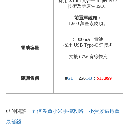
採用 2.1μm 九合一 Super Pixel
技術及雙原生 ISO。
前置單鏡頭
：
1,600
萬畫素鏡頭
。
5,000mAh 電池
採用 USB Type-C 連接埠
電池容量
支援 67W 有線快充
建議售價
8
GB
+
256
GB
：
$13,999
延伸閱讀：
五倍券買小米手機攻略！小資族這樣買
最省錢