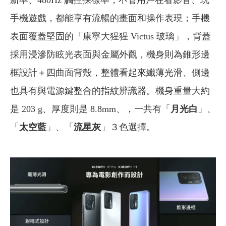
新率、480Hz 觸控採樣率，不管用戶在看影音、玩
手機遊戲，都能享有流暢的畫面和操作表現；手機
表面覆蓋堅固的「康寧大猩猩 Victus 玻璃」，背蓋
採用浸滲防眩光表面與金屬外觀，機身則為錐形邊
框設計＋四曲面背殼，整體看起來纖薄光滑、側邊
也具有與電源鍵整合的指紋辨識器。機身重量大約
是 203 g、厚度則是 8.8mm、，一共有「
月光白
」、
「
太空藍
」、「
流星灰
」３色選擇。