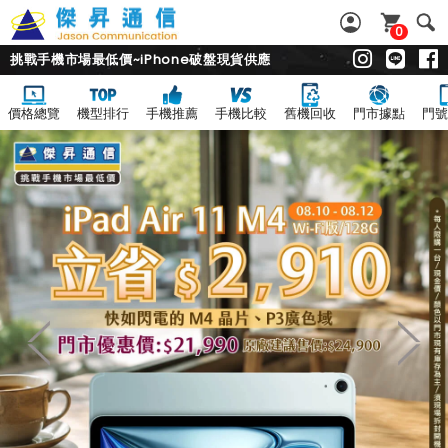
0
挑戰手機市場最低價~iPhone破盤現貨供應
價格總覽
機型排行
手機推薦
手機比較
舊機回收
門市據點
門號