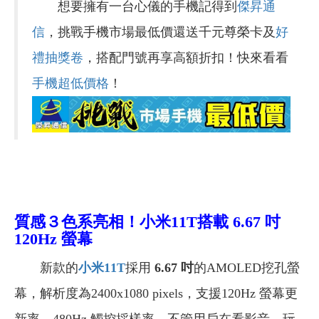
想要擁有一台心儀的手機記得到
傑昇通
信
，挑戰手機市場最低價還送千元尊榮卡及
好
禮抽獎卷
，搭配門號再享高額折扣！快來看看
手機超低價格
！
質感３色系亮相！小米11T搭載
6.67
吋
120Hz 螢幕
新款的
小米11T
採用
6.67 吋
的AMOLED挖孔螢
幕，解析度為2400x1080 pixels，支援120Hz 螢幕更