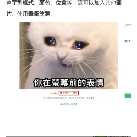
整
字型樣式
、
顏色
、
位置
等，還可以加入其他
圖
片
、使用
畫筆塗鴉
。