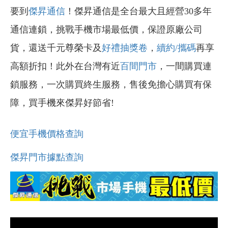
要到
傑昇通信
！傑昇通信是全台最大且經營30多年
通信連鎖，挑戰手機市場最低價，保證原廠公司
貨，還送千元尊榮卡及
好禮抽獎卷
，
續約/攜碼
再享
高額折扣！此外在台灣有近
百間門市
，一間購買連
鎖服務，一次購買終生服務，售後免擔心購買有保
障，買手機來傑昇好節省!
便宜手機價格查詢
傑昇門市據點查詢