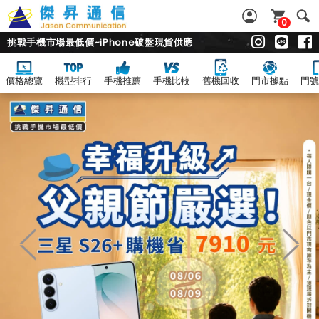
0
挑戰手機市場最低價~iPhone破盤現貨供應
價格總覽
機型排行
手機推薦
手機比較
舊機回收
門市據點
門號