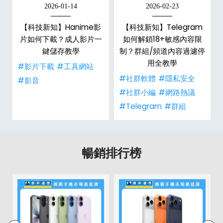
2026-01-14
2026-02-23
【科技新知】Hanime影
【科技新知】Telegram
戶
片如何下載？成人影片一
如何解鎖18+敏感內容限
鍵儲存教學
制？群組/頻道內容過濾停
用全教學
#影片下載
#工具網站
#社群軟體
#隱私安全
#影音
#社群小編
#網路熱議
#Telegram
#群組
暢銷排行榜