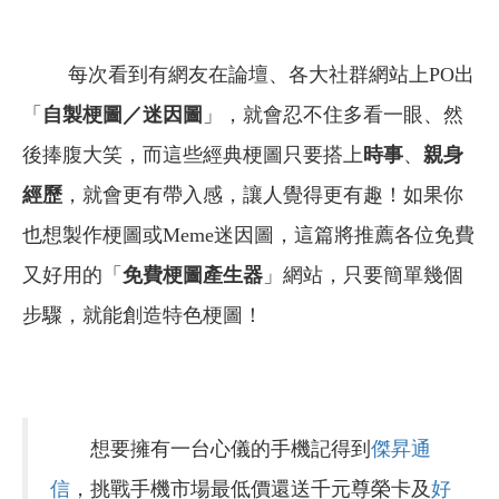
每次看到有網友在論壇、各大社群網站上PO出
「
自製梗圖／迷因圖
」，就會忍不住多看一眼、然
後捧腹大笑，而這些經典梗圖只要搭上
時事
、
親身
經歷
，就會更有帶入感，讓人覺得更有趣！如果你
也想製作梗圖或Meme迷因圖，這篇將推薦各位免費
又好用的「
免費梗圖產生器
」網站，只要簡單幾個
步驟，就能創造特色梗圖！
想要擁有一台心儀的手機記得到
傑昇通
信
，挑戰手機市場最低價還送千元尊榮卡及
好