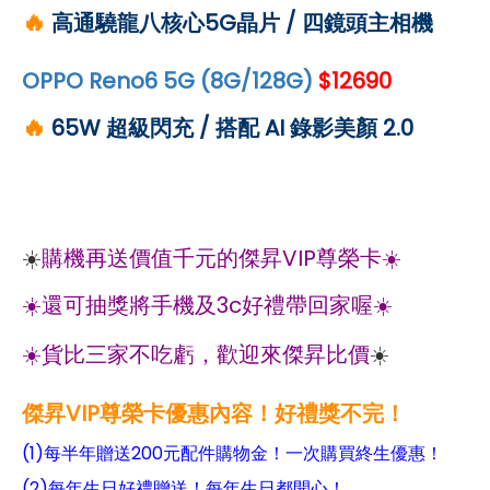
🔥
高通驍龍八核心5G晶片 / 四鏡頭主相機
OPPO Reno6 5G (8G/128G)
$12690
🔥
65W 超級閃充 / 搭配 AI 錄影美顏 2.0
☀️
購機再送價值千元的傑昇VIP尊榮卡☀️
☀️還可抽獎將手機及3c好禮帶回家喔☀️
☀️貨比三家不吃虧，歡迎來傑昇比價
☀️
傑昇VIP尊榮卡優惠內容！好禮獎不完！
(1)每半年贈送200元配件購物金！一次購買終生優惠！
(2)每年生日好禮贈送！每年生日都開心！