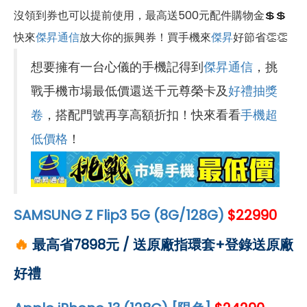
沒領到券也可以提前使用，最高送500元配件購物金💲💲
快來
傑昇通信
放大你的振興券！買手機來
傑昇
好節省👏👏
想要擁有一台心儀的手機記得到
傑昇通信
，挑
戰手機市場最低價還送千元尊榮卡及
好禮抽獎
卷
，搭配門號再享高額折扣！快來看看
手機超
低價格
！
SAMSUNG Z Flip3 5G (8G/128G)
$22990
🔥
最高省7898元
/ 送原廠指環套+登錄送原廠
好禮