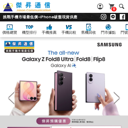
0
挑戰手機市場最低價~iPhone破盤現貨供應
價格總覽
機型排行
手機推薦
手機比較
舊機回收
門市據點
門號