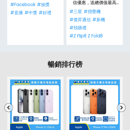
信優惠，送總價值最高
#Facebook
#抽獎
$2,180 好禮
#三星
#摺疊機
禮
#直播
#中獎
#好禮
#傑昇通信
#新機
#預購禮
#Z Flip8 Z Fold8
暢銷排行榜