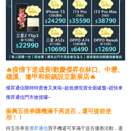
🔥疫情下逆成長!歡慶傑昇在林口、中壢、
礁溪、逢甲和前鎮設立新展店
🔥
傑昇通信限時特賣會又來啦~超低價現貨全面破盤~趕快來
傑昇通信門市搶貨囉~
振興五倍券購機滿千再送百，還可提前使
用！！
持五倍券至
傑昇通信
買手機還可享滿千送百優惠活動，還