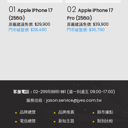
01
02
Apple iPhone 17
Apple iPhone 17
(256G)
Pro (256G)
(
原廠建議售價: $29,900
原廠建議售價: $39,900
原
門市破盤價: $28,490
門市破盤價: $36,790
門
客服電話：
02-29959861 轉1 (週一到週五 09:00-17:00)
jason.service@jyes.com.tw
品牌總覽
品牌推薦
縣市據點
電信總覽
新知主題
類別比較