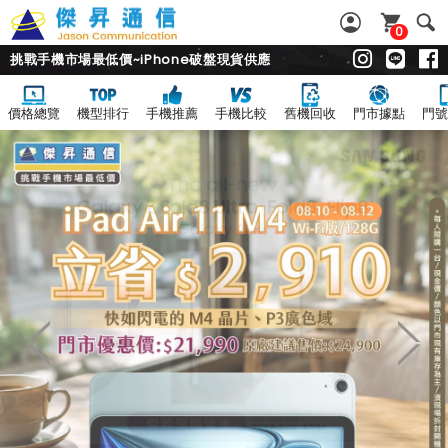
0
挑戰手機市場最低價~iPhone破盤現貨供應
價格總覽
機型排行
手機推薦
手機比較
舊機回收
門市據點
門號