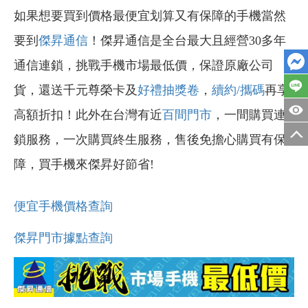
如果想要買到價格最便宜划算又有保障的手機當然
要到
傑昇通信
！傑昇通信是全台最大且經營30多年
通信連鎖，挑戰手機市場最低價，保證原廠公司
貨，還送千元尊榮卡及
好禮抽獎卷
，
續約/攜碼
再享
高額折扣！此外在台灣有近
百間門市
，一間購買連
鎖服務，一次購買終生服務，售後免擔心購買有保
障，買手機來傑昇好節省!
便宜手機價格查詢
傑昇門市據點查詢